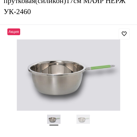
прутковая(силикон)17см МАЯР НЕРЖ
УК-2460
Акция