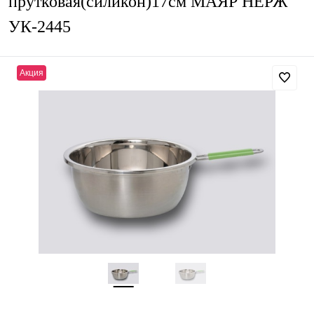
прутковая(силикон)17см МАЯР НЕРЖ
УК-2445
Акция