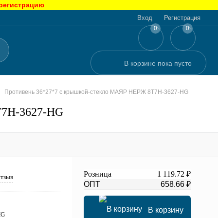
 регистрацию
Вход
Регистрация
0
0
В корзине
пока
пусто
Противень 36*27*7 с крышкой-стекло МАЯР НЕРЖ 8T7H-3627-HG
T7H-3627-HG
Розница
1 119.72 ₽
отзыв
ОПТ
658.66 ₽
В корзину
HG