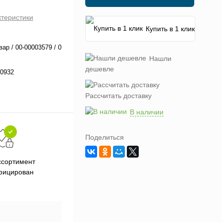
ктеристики
Купить в 1 клик
вар / 00-00003579 / 0
Нашли
дешевле
0932
Рассчитать доставку
В наличии
Поделиться
Подарки при заказе от 3000
П
ссортимент
рублей
фицирован