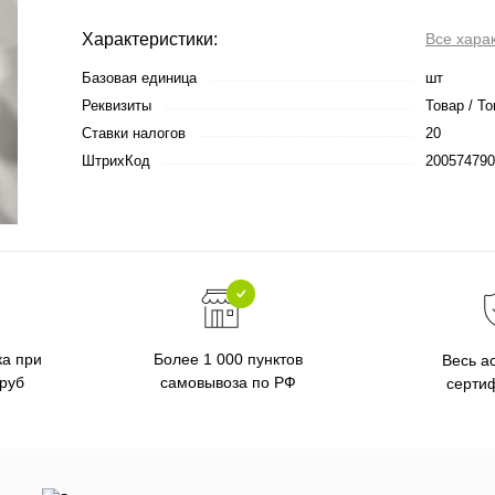
Характеристики:
Все хара
Базовая единица
шт
Реквизиты
Товар / То
Ставки налогов
20
ШтрихКод
200574790
ка при
Более 1 000 пунктов
Весь а
 руб
самовывоза по РФ
серти