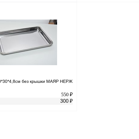
В корзину
лик
К сравнению
Купить в 1 клик
В
В избранное
наличии
0*30*4,8см без крышки МАЯР НЕРЖ
550 ₽
300 ₽
В корзину