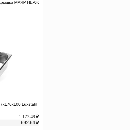
з крышки МАЯР НЕРЖ
 цену
К сравнению
Под заказ
7х176х100 Luxstahl
1 177.49 ₽
692.64 ₽