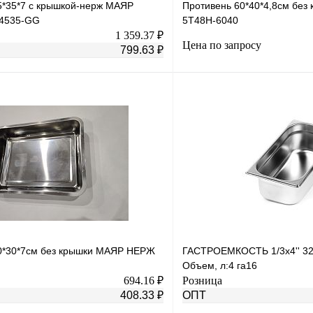
5*35*7 с крышкой-нерж МАЯР
Противень 60*40*4,8см бе
4535-GG
5T48H-6040
1 359.37 ₽
Цена по запросу
799.63 ₽
В корзину
Запросить
лик
К сравнению
Купить в 1 клик
В
В избранное
наличии
0*30*7см без крышки МАЯР НЕРЖ
ГАСТРОЕМКОСТЬ 1/3х4'' 32
Объем, л:4 га16
694.16 ₽
Розница
408.33 ₽
ОПТ