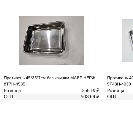
В корзину
Купить в 1 клик
К сравнению
Купить в 1 к
В избранное
В
В избранное
наличии
Противень 45*35*7см без крышки МАЯР НЕРЖ
Противень 4
8T7H-4535
5T48H-4030
Розница
856.19 ₽
Розница
ОПТ
503.64 ₽
ОПТ
В корзину