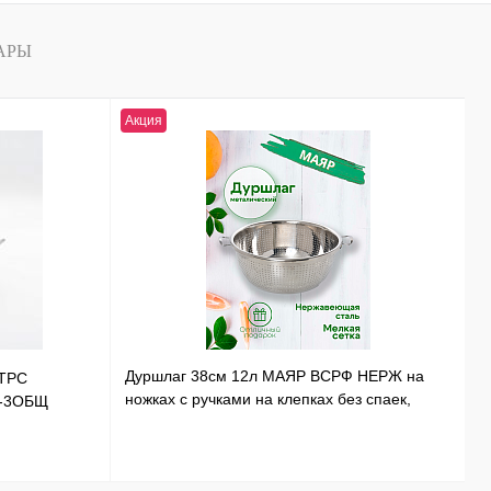
АРЫ
Акция
Н
Дуршлаг 38см 12л МАЯР ВСРФ НЕРЖ на
ТРС
Т
ножках с ручками на клепках без спаек,
Э-3ОБЩ
Н
в-16смYK-10А