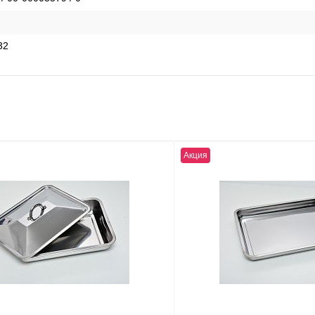
32
Акция