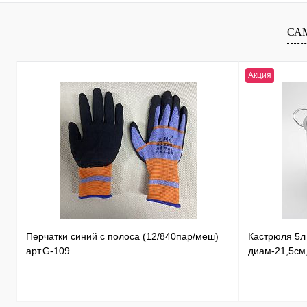
Купить в 1 клик
К сравнению
Купить в 1 к
В избранное
В
В избранное
СА
наличии
Акция
Перчатки синий с полоса (12/840пар/меш)
Кастрюля 5
арт.G-109
диам-21,5см