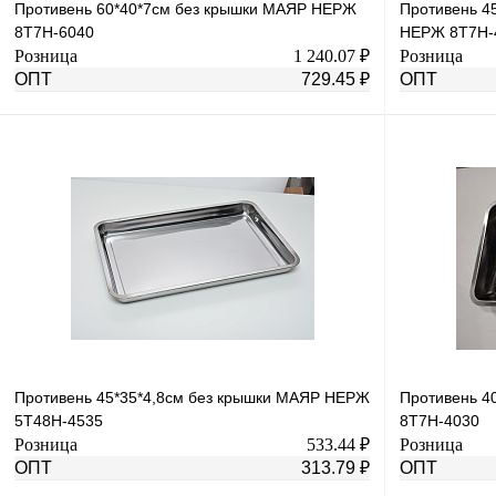
Противень 60*40*7см без крышки МАЯР НЕРЖ
Противень 4
8T7H-6040
НЕРЖ 8T7H-
Розница
1 240.07 ₽
Розница
ОПТ
729.45 ₽
ОПТ
В корзину
Купить в 1 клик
К сравнению
Купить в 1 к
В избранное
В
В избранное
наличии
Противень 45*35*4,8см без крышки МАЯР НЕРЖ
Противень 4
5T48H-4535
8T7H-4030
Розница
533.44 ₽
Розница
ОПТ
313.79 ₽
ОПТ