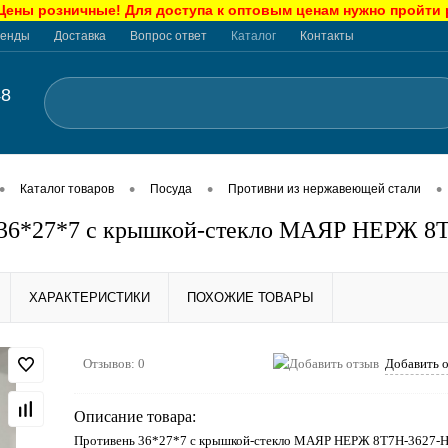
ны розничные! Для доступа к оптовым ценам нужно пройти
енды
Доставка
Вопрос ответ
Каталог
Контакты
48
•
•
•
•
Каталог товаров
Посуда
Противни из нержавеющей стали
 36*27*7 с крышкой-стекло МАЯР НЕРЖ 8
ХАРАКТЕРИСТИКИ
ПОХОЖИЕ ТОВАРЫ
Отзывов: 0
Добавить 
Описание товара:
Противень 36*27*7 с крышкой-стекло МАЯР НЕРЖ 8T7H-3627-