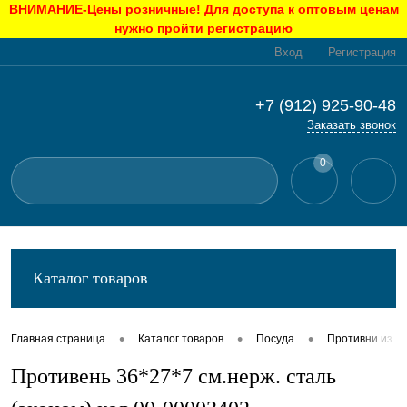
ВНИМАНИЕ-Цены розничные! Для доступа к оптовым ценам
нужно пройти регистрацию
Вход
Регистрация
+7 (912) 925-90-48
Заказать звонок
0
Каталог товаров
•
•
•
Главная страница
Каталог товаров
Посуда
Противни из н
Противень 36*27*7 см.нерж. сталь