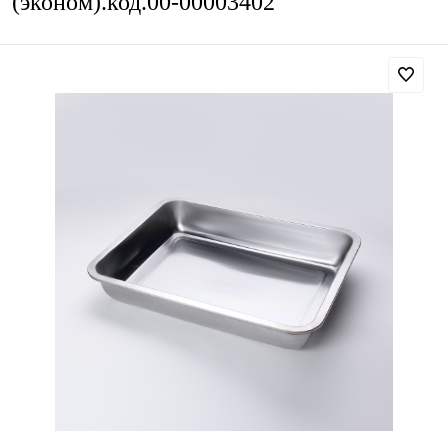
(эконом).код.00-00003402