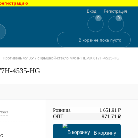
 регистрацию
Вход
Регистрация
0
0
В корзине
пока
пусто
Противень 45*35*7 с крышкой-стекло МАЯР НЕРЖ 8T7H-4535-HG
T7H-4535-HG
Розница
1 651.91 ₽
отзыв
ОПТ
971.71 ₽
В корзину
HG