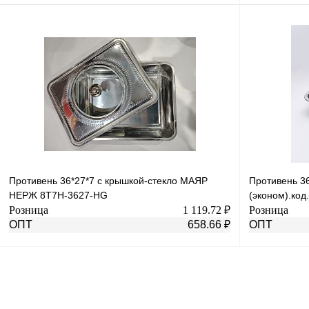
В корзину
Купить в 1 клик
К сравнению
Купить в 1 к
В избранное
Под заказ
В избранное
Противень 36*27*7 с крышкой-стекло МАЯР
Противень 36
НЕРЖ 8T7H-3627-HG
(эконом).код
Розница
1 119.72 ₽
Розница
ОПТ
658.66 ₽
ОПТ
В корзину