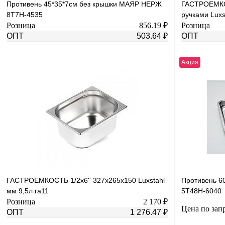
Противень 45*35*7см без крышки МАЯР НЕРЖ
ГАСТРОЕМКОС
8T7H-4535
ручками Luxs
Розница
856.19 ₽
Розница
ОПТ
503.64 ₽
ОПТ
Акция
В корзину
Купить в 1 клик
К сравнению
Купить в 1 к
В избранное
В
В избранное
наличии
ГАСТРОЕМКОСТЬ 1/2х6'' 327х265х150 Luxstahl
Противень 6
мм 9,5л га11
5T48H-6040
Розница
2 170 ₽
Цена по зап
ОПТ
1 276.47 ₽