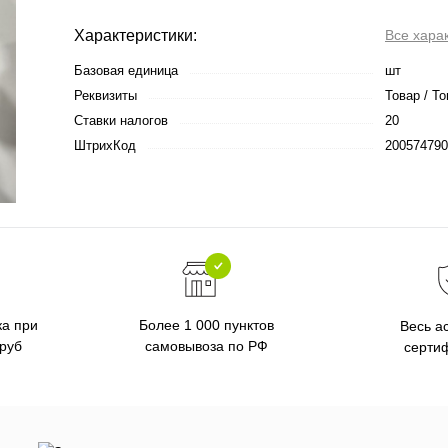
Характеристики:
Все хара
Базовая единица
шт
Реквизиты
Товар / То
Ставки налогов
20
ШтрихКод
200574790
ка при
Более 1 000 пунктов
Весь а
 руб
самовывоза по РФ
серти