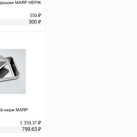
з крышки МАЯР НЕРЖ
550 ₽
300 ₽
В корзину
К сравнению
В
аличии
кой-нерж МАЯР
1 359.37 ₽
799.63 ₽