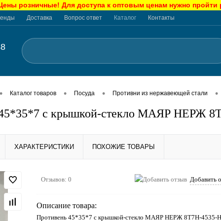
ны розничные! Для доступа к оптовым ценам нужно пройти
енды
Доставка
Вопрос ответ
Каталог
Контакты
48
•
•
•
•
Каталог товаров
Посуда
Противни из нержавеющей стали
 45*35*7 с крышкой-стекло МАЯР НЕРЖ 8
ХАРАКТЕРИСТИКИ
ПОХОЖИЕ ТОВАРЫ
Отзывов: 0
Добавить 
Описание товара:
Противень 45*35*7 с крышкой-стекло МАЯР НЕРЖ 8T7H-4535-