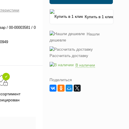
ктеристики
Купить в 1 клик
вар / 00-00003581 / 0
Нашли
дешевле
0949
Рассчитать доставку
В наличии
Поделиться
Подарки при заказе от 3000
П
ссортимент
рублей
фицирован