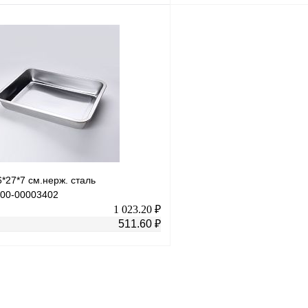
Запросить цену
Купить в 1 клик
лик
К сравнению
В избранное
Под заказ
н
*27*7 см.нерж. сталь
.00-00003402
1 023.20 ₽
511.60 ₽
В корзину