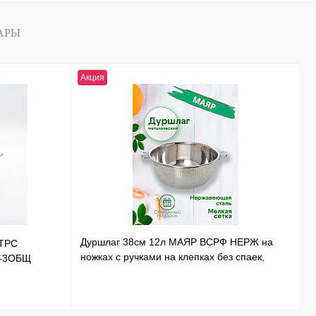
АРЫ
Акция
Н
Дуршлаг 38см 12л МАЯР ВСРФ НЕРЖ на
ТРС
Т
ножках с ручками на клепках без спаек,
Э-3ОБЩ
Н
в-16смYK-10А