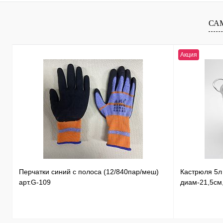
Купить в 1 клик
К сравнению
Купить в 1 к
В избранное
В
В избранное
СА
наличии
Акция
Перчатки синий с полоса (12/840пар/меш)
Кастрюля 5
арт.G-109
диам-21,5см