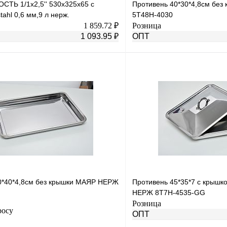
ТЬ 1/1х2,5'' 530х325х65 с
Противень 40*30*4,8см бе
tahl 0,6 мм,9 л нерж.
5T48H-4030
1 859.72 ₽
Розница
1 093.95 ₽
ОПТ
В корзину
лик
К сравнению
Купить в 1 клик
Под заказ
В избранное
н
0*40*4,8см без крышки МАЯР НЕРЖ
Противень 45*35*7 с крыш
НЕРЖ 8T7H-4535-GG
Розница
росу
ОПТ