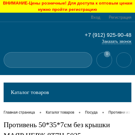
ВНИМАНИЕ-Цены розничные! Для доступа к оптовым ценам
нужно пройти регистрацию
Вход
Регистрация
+7 (912) 925-90-48
Заказать звонок
0
Каталог товаров
•
•
•
Главная страница
Каталог товаров
Посуда
Противни из н
Противень 50*35*7см без крышки