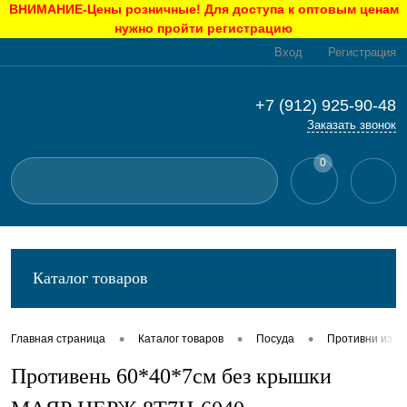
ВНИМАНИЕ-Цены розничные! Для доступа к оптовым ценам
нужно пройти регистрацию
Вход
Регистрация
+7 (912) 925-90-48
Заказать звонок
0
Каталог товаров
•
•
•
Главная страница
Каталог товаров
Посуда
Противни из н
Противень 60*40*7см без крышки