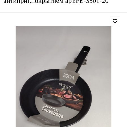
антиприг.покрытием арт.FE-3501-20