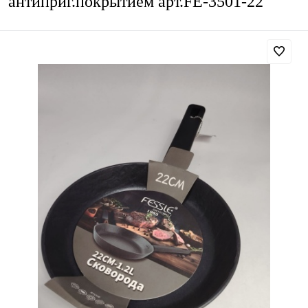
антиприг.покрытием арт.FE-3501-22