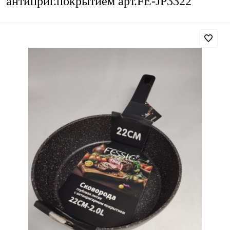
антиприг.покрытием арт.FE-JP3322