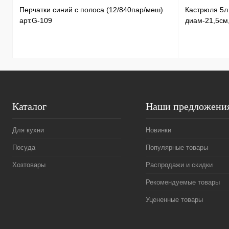
Перчатки синий с полоса (12/840пар/меш)
Кастрюля 5
арт.G-109
диам-21,5см
Каталог
Наши предложени
Для кухни
Новинки
Посуда
Популярные товары
Хозтовары
Распродажи и скидки
Рекомендуемые товары
Уцененные товары