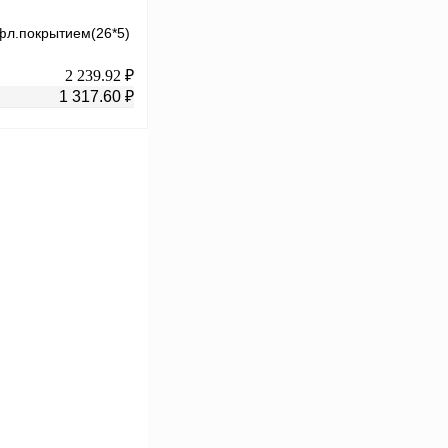
фл.покрытием(26*5)
2 239.92 ₽
1 317.60 ₽
В корзину
К сравнению
В
аличии