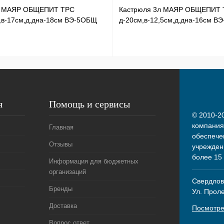
л МАЯР ОБЩЕПИТ ТРС
Кастрюля 3л МАЯР ОБЩЕПИТ 
,в-17см,д.дна-18см ВЭ-5ОБЩ
д-20см,в-12,5см,д.дна-16см В
я
Помощь и сервисы
© 2010-20
компания
Главная
обеспече
Отзывы
учрежден
более 15
Информация для бюджетных
организаций
Свердловс
Бренды
Ул. Прол
Доставка
Посмотре
Вопрос ответ