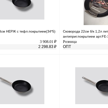
4см НЕРЖ с тефл.покрытием(34*5)
Сковорода 22см б/к 1,2л ли
антиприг.покрытием арт.FE-
3 908.01 ₽
Розница
2 298.83 ₽
ОПТ
В корзину
лик
К сравнению
Купить в 1 клик
В
В избранное
наличии