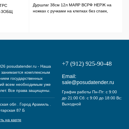
Дуршлаг 38см 12л МАЯР ВСРФ НЕРЖ на
ТРС
Т
ножках с ручками на клепках без спаек,
Э-3ОБЩ
Н
в-16смYK-10А
+7 (912) 925-90-48
26 posudatender.ru - Наша
 занимается комплексным
Email:
нием государственных
sale@posudatender.ru
ий всем необходимым уже
 лет. Все права защищены.
График работы Пн-Пт: с 9:00
до 21:00 Сб: с 9:00 до 18:00 Вс:
Выходной
кая обл . Город Арамиль .
етарская 87 Б
ть на карте