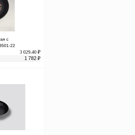
тая с
3501-22
3 029.40 ₽
1 782 ₽
В корзину
К сравнению
Под заказ