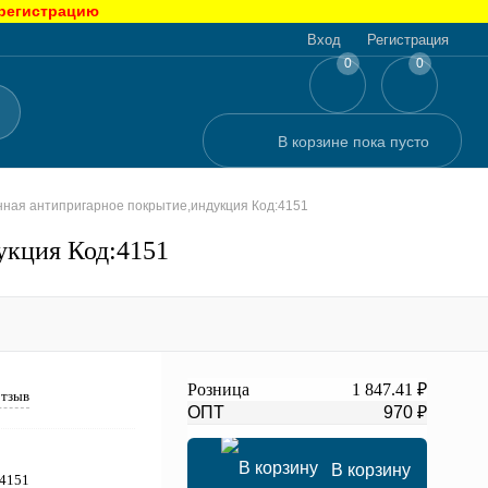
 регистрацию
Вход
Регистрация
0
0
В корзине
пока
пусто
нная антипригарное покрытие,индукция Код:4151
укция Код:4151
Розница
1 847.41 ₽
отзыв
ОПТ
970 ₽
В корзину
:4151