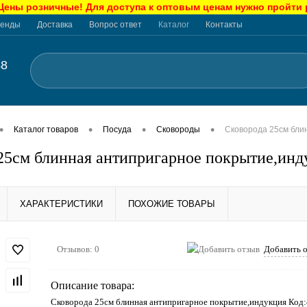
ны розничные! Для доступа к оптовым ценам нужно пройти
енды
Доставка
Вопрос ответ
Каталог
Контакты
48
•
•
•
•
Каталог товаров
Посуда
Сковороды
Сковорода 25см бли
25см блинная антипригарное покрытие,инд
ХАРАКТЕРИСТИКИ
ПОХОЖИЕ ТОВАРЫ
Отзывов: 0
Добавить 
Описание товара:
Сковорода 25см блинная антипригарное покрытие,индукция Код