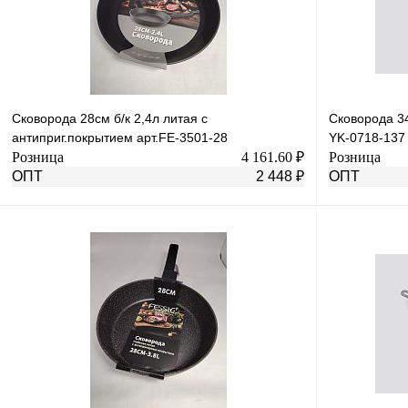
Сковорода 28см б/к 2,4л литая с
Сковорода 3
антиприг.покрытием арт.FE-3501-28
YK-0718-137
Розница
4 161.60 ₽
Розница
ОПТ
2 448 ₽
ОПТ
В корзину
Купить в 1 клик
К сравнению
Купить в 1 к
В избранное
Под заказ
В избранное