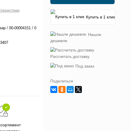
ктеристики
Купить в 1 клик
вар / 00-00004151 / 0
Нашли
дешевле
3407
Рассчитать доставку
Под заказ
Поделиться
Подарки при заказе от 3000
П
ссортимент
рублей
фицирован