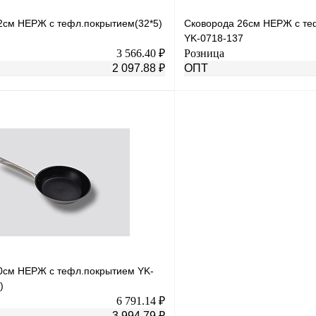
2см НЕРЖ с тефл.покрытием(32*5)
Сковорода 26см НЕРЖ с те
YK-0718-137
3 566.40 ₽
Розница
2 097.88 ₽
ОПТ
В корзину
лик
К сравнению
Купить в 1 клик
В
В избранное
наличии
н
0см НЕРЖ с тефл.покрытием YK-
)
6 791.14 ₽
3 994.79 ₽