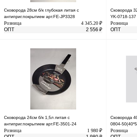
Сковорода 28см б/к глубокая литая с
Сковорода 3
антиприг.покрытием арт.FE-JP3328
YK-0718-137
Розница
4 345.20 ₽
Розница
ОПТ
2 556 ₽
ОПТ
В корзину
Купить в 1 клик
К сравнению
Купить в 1 к
В избранное
Под заказ
В избранное
Сковорода 24см б/к 1,5л литая с
Сковорода 4
антиприг.покрытием арт.FE-3501-24
0804-50(40*5
Розница
1 980 ₽
Розница
ОПТ
1 980 ₽
ОПТ