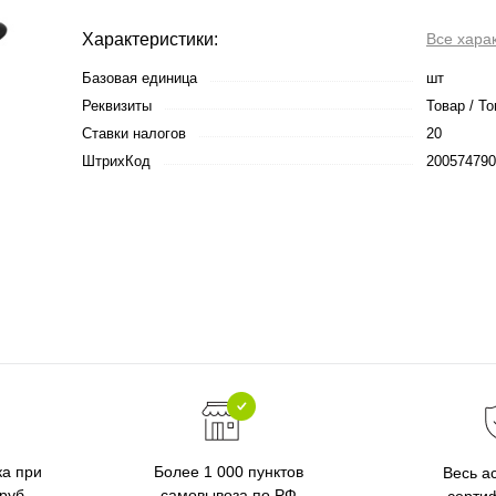
Характеристики:
Все хара
Базовая единица
шт
Реквизиты
Товар / То
Ставки налогов
20
ШтрихКод
200574790
ка при
Более 1 000 пунктов
Весь а
 руб
самовывоза по РФ
серти