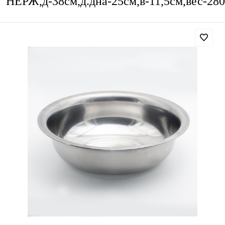
НЕРЖ,д-38см,д.дна-25см,в-11,5см,вес-280