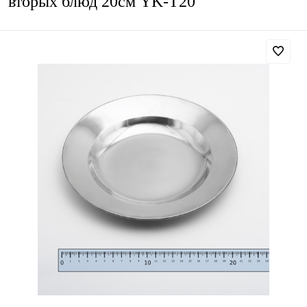
вторых блюд 20см YK-T20