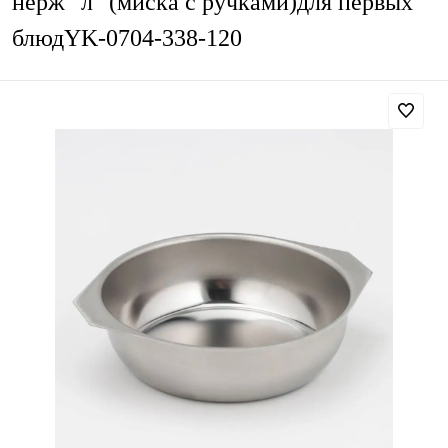
нерж "л" (миска с ручками)для первых
блюдYK-0704-338-120