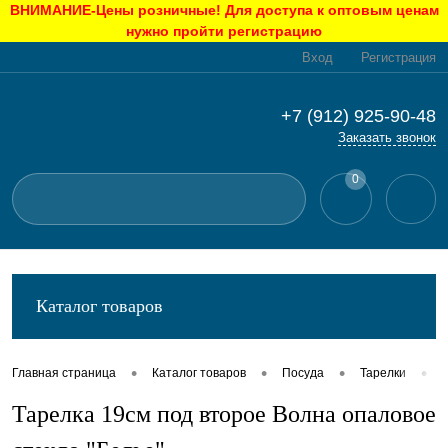
ВНИМАНИЕ-Цены розничные! Для доступа к оптовым ценам
нужно пройти регистрацию
Вход
Регистрация
+7 (912) 925-90-48
Заказать звонок
0
Каталог товаров
•
•
•
•
Главная страница
Каталог товаров
Посуда
Тарелки
Тарелка 19см под второе Волна опаловое