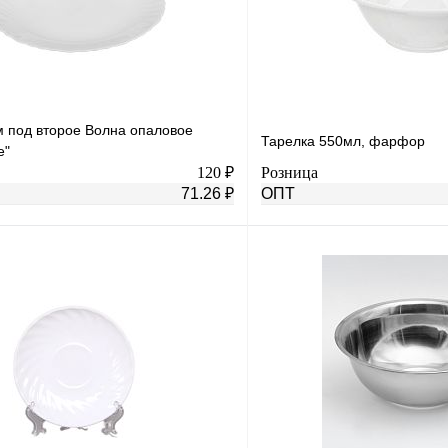
м под второе Волна опаловое
Тарелка 550мл, фарфор
е"
120 ₽
Розница
71.26 ₽
ОПТ
В корзину
лик
К сравнению
Купить в 1 клик
В
В избранное
наличии
н