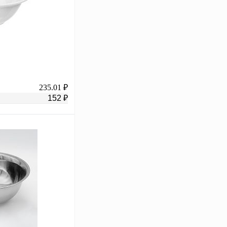
235.01 ₽
152 ₽
В корзину
К сравнению
В
аличии