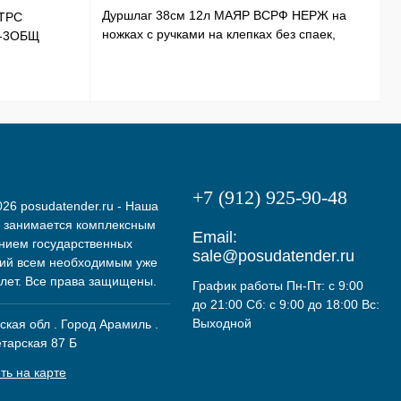
Дуршлаг 38см 12л МАЯР ВСРФ НЕРЖ на
ТРС
Т
ножках с ручками на клепках без спаек,
Э-3ОБЩ
Н
в-16смYK-10А
+7 (912) 925-90-48
26 posudatender.ru - Наша
 занимается комплексным
Email:
нием государственных
sale@posudatender.ru
ий всем необходимым уже
 лет. Все права защищены.
График работы Пн-Пт: с 9:00
до 21:00 Сб: с 9:00 до 18:00 Вс:
Выходной
кая обл . Город Арамиль .
етарская 87 Б
ть на карте