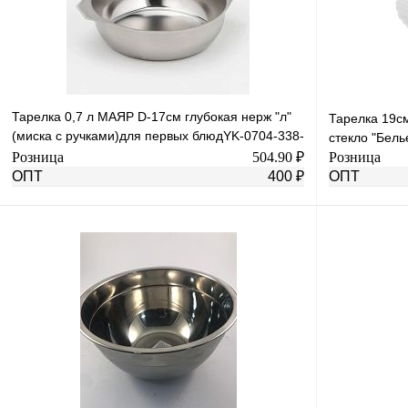
Тарелка 0,7 л МАЯР D-17см глубокая нерж "л"
Тарелка 19с
(миска с ручками)для первых блюдYK-0704-338-
стекло "Бель
120
Розница
504.90 ₽
Розница
ОПТ
400 ₽
ОПТ
В корзину
Купить в 1 клик
К сравнению
Купить в 1 к
В избранное
В
В избранное
наличии