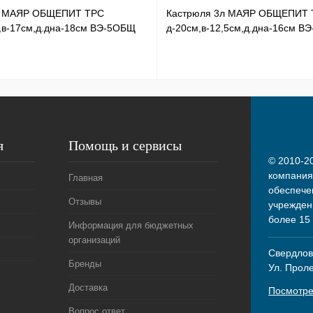
л МАЯР ОБЩЕПИТ ТРС
Кастрюля 3л МАЯР ОБЩЕПИТ 
,в-17см,д.дна-18см ВЭ-5ОБЩ
д-20см,в-12,5см,д.дна-16см В
я
Помощь и сервисы
© 2010-20
компания
Главная
обеспече
Отзывы
учрежден
более 15
Информация для бюджетных
организаций
Свердловс
Бренды
Ул. Прол
Доставка
Посмотре
Вопрос ответ