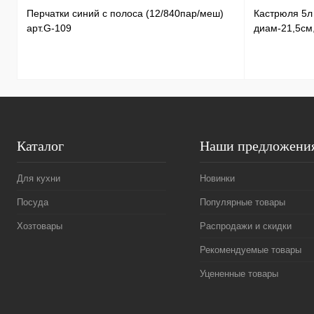
Перчатки синий с полоса (12/840пар/меш)
Кастрюля 5
арт.G-109
диам-21,5см
Каталог
Наши предложени
Для кухни
Новинки
Посуда
Популярные товары
Хозтовары
Распродажи и скидки
Рекомендуемые товары
Уцененные товары