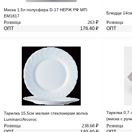
Миска 1,5л полусфера D-17 НЕРЖ РФ МП-
Блюдце 14см
ЕМ1817
Розница
263 ₽
Розница
ОПТ
176.40 ₽
ОПТ
В корзину
Купить в 1 клик
К сравнению
Купить в 1 к
В избранное
Под заказ
В избранное
Тарелка 0,7 
Тарелка 15,5см мелкая стеклокерам волна
(миска с руч
Luminarc/Arcoroc
338-100
Розница
238.68 ₽
Розница
ОПТ
140.40 ₽
ОПТ