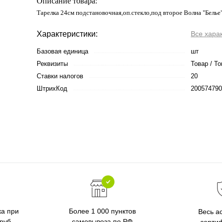
Описание товара:
Тарелка 24см подстановочная,оп.стекло,под второе Волна "Белье
Характеристики:
Все хара
Базовая единица
шт
Реквизиты
Товар / То
Ставки налогов
20
ШтрихКод
200574790
ка при
Более 1 000 пунктов
Весь а
 руб
самовывоза по РФ
серти