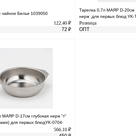
Тарелка 0,7л МАЯР D-20см 
 чайное Белье 1039050
нерж ,для первых блюд YK-
122.40 ₽
Розница
72 ₽
ОПТ
В корзину
лик
К сравнению
Купить в 1 клик
Под заказ
В избранное
н
л МАЯР D-17см глубокая нерж "т"
ками) для первых блюдYK-0704-
566.10 ₽
450 ₽