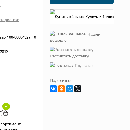
"
Купить в 1 клик
ктеристики
Нашли
вар / 00-00004327 / 0
дешевле
2813
Рассчитать доставку
Под заказ
Поделиться
Подарки при заказе от 3000
П
ссортимент
рублей
фицирован