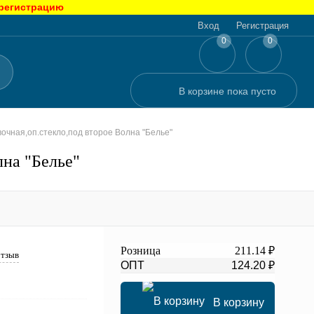
 регистрацию
Вход
Регистрация
0
0
В корзине
пока
пусто
очная,оп.стекло,под второе Волна "Белье"
лна "Белье"
Розница
211.14 ₽
отзыв
ОПТ
124.20 ₽
В корзину