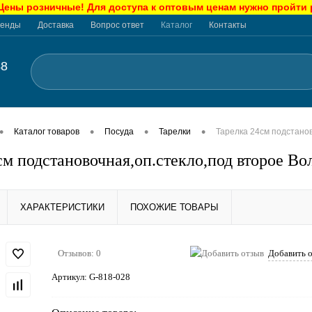
ны розничные! Для доступа к оптовым ценам нужно пройти
енды
Доставка
Вопрос ответ
Каталог
Контакты
48
•
•
•
•
Каталог товаров
Посуда
Тарелки
Тарелка 24см подстанов
см подстановочная,оп.стекло,под второе Во
ХАРАКТЕРИСТИКИ
ПОХОЖИЕ ТОВАРЫ
Отзывов: 0
Добавить 
Артикул:
G-818-028