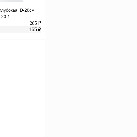
глубокая, D-20см
T20-1
285 ₽
165 ₽
В корзину
К сравнению
В
аличии