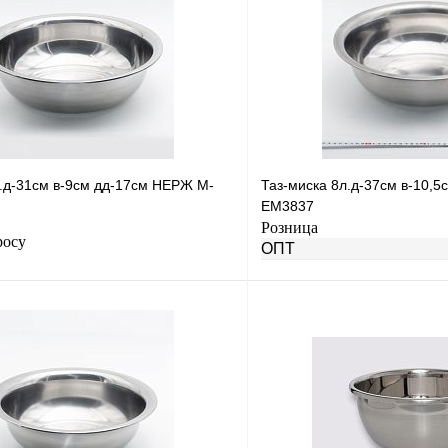
л.д-31см в-9см дд-17см НЕРЖ М-
Таз-миска 8л.д-37см в-10,
ЕМ3837
Розница
росу
ОПТ
Запросить цену
Купить в 1 клик
лик
К сравнению
В избранное
Под заказ
н