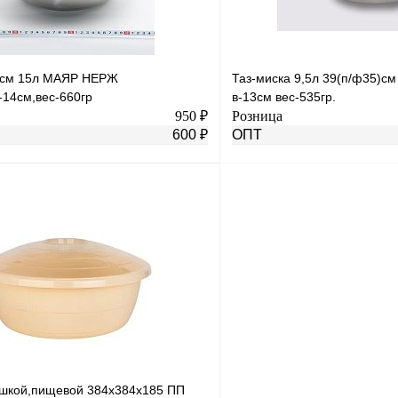
1см 15л МАЯР НЕРЖ
Таз-миска 9,5л 39(п/ф35)
-14см,вес-660гр
в-13см вес-535гр.
950 ₽
Розница
600 ₽
ОПТ
В корзину
лик
К сравнению
Купить в 1 клик
В
В избранное
наличии
н
ышкой,пищевой 384х384х185 ПП