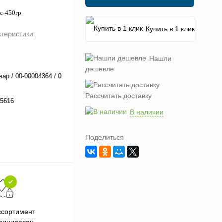
с-450гр
Купить в 1 клик
ктеристики
Нашли
дешевле
вар / 00-00004364 / 0
Рассчитать доставку
5616
В наличии
Поделиться
Подарки при заказе от 3000
П
ссортимент
рублей
фицирован