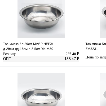
Таз-миска 3л 29см МАЯР НЕРЖ
Таз-миска 5
д-29см,дд-18см,в-8,5см YK-M30
ЕМ3231
Розница
235.40 ₽
Цена по зап
ОПТ
138.47 ₽
В корзину
Купить в 1 клик
К сравнению
Купить в 1 к
В избранное
В
В избранное
наличии