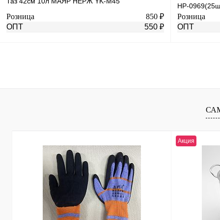
Таз 42см 10л МАЯР НЕРЖ YK-M45
HP-0969(25ш
Розница
850 ₽
Розница
ОПТ
550 ₽
ОПТ
В корзину
Купить в 1 клик
К сравнению
Купить в 1 к
В избранное
В
В избранное
СА
наличии
Акция