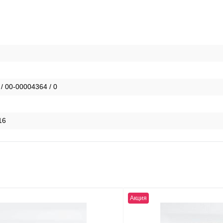
 / 00-00004364 / 0
16
Акция