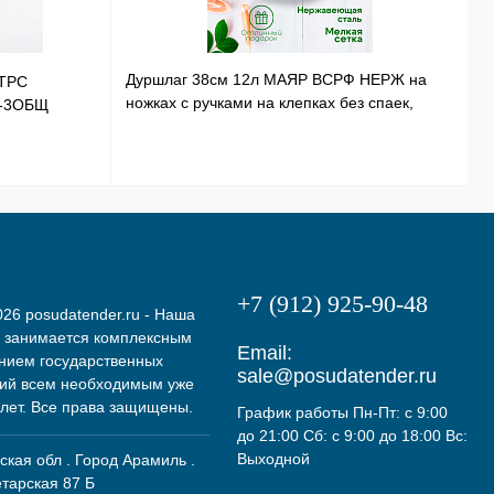
Дуршлаг 38см 12л МАЯР ВСРФ НЕРЖ на
ТРС
Т
ножках с ручками на клепках без спаек,
Э-3ОБЩ
Н
в-16смYK-10А
+7 (912) 925-90-48
26 posudatender.ru - Наша
 занимается комплексным
Email:
нием государственных
sale@posudatender.ru
ий всем необходимым уже
 лет. Все права защищены.
График работы Пн-Пт: с 9:00
до 21:00 Сб: с 9:00 до 18:00 Вс:
Выходной
кая обл . Город Арамиль .
етарская 87 Б