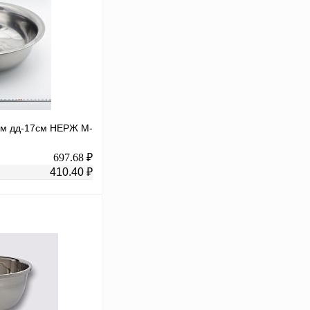
5см дд-17см НЕРЖ М-
697.68 ₽
410.40 ₽
В корзину
К сравнению
В
аличии