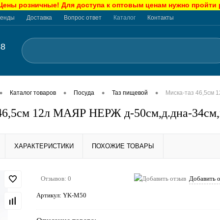
ны розничные! Для доступа к оптовым ценам нужно пройти
енды
Доставка
Вопрос ответ
Каталог
Контакты
48
•
•
•
•
Каталог товаров
Посуда
Таз пищевой
Миска-таз 46,5см 
46,5см 12л МАЯР НЕРЖ д-50см,д.дна-34см,в
ХАРАКТЕРИСТИКИ
ПОХОЖИЕ ТОВАРЫ
Отзывов: 0
Добавить 
Артикул:
YK-M50