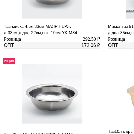
Таз-миска 4,5л 33см МАЯР НЕРЖ
Миска-таз 5
д-33см,д.дна-22см,выс-10см YK-M34
д.дна-35см,в
Розница
292.50 ₽
Розница
ОПТ
172.06 ₽
ОПТ
Акция
В корзину
Купить в 1 клик
К сравнению
Купить в 1 к
В избранное
В
В избранное
наличии
Таз10л с кр