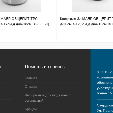
л МАЯР ОБЩЕПИТ ТРС
Кастрюля 3л МАЯР ОБЩЕПИТ 
,в-17см,д.дна-18см ВЭ-5ОБЩ
д-20см,в-12,5см,д.дна-16см В
я
Помощь и сервисы
© 2010-20
компания
Главная
обеспече
Отзывы
учрежден
более 15
Информация для бюджетных
организаций
Свердловс
Бренды
Ул. Прол