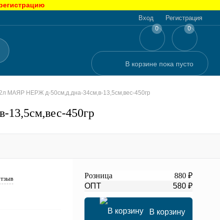
 регистрацию
Вход
Регистрация
0
0
В корзине
пока
пусто
12л МАЯР НЕРЖ д-50см,д.дна-34см,в-13,5см,вес-450гр
-13,5см,вес-450гр
Розница
880 ₽
отзыв
ОПТ
580 ₽
В корзину