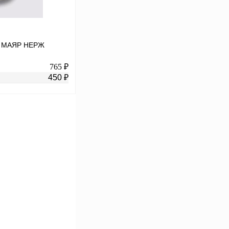
см МАЯР НЕРЖ
765 ₽
450 ₽
В корзину
К сравнению
В
аличии