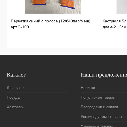
Перчатки синий с полоса (12/840пар/меш)
Кастрюля 5
арт.G-109
диам-21,5см
Каталог
Наши предложени
Для кухни
Новинки
Посуда
Популярные товары
Хозтовары
Распродажи и скидки
Рекомендуемые товары
Уцененные товары