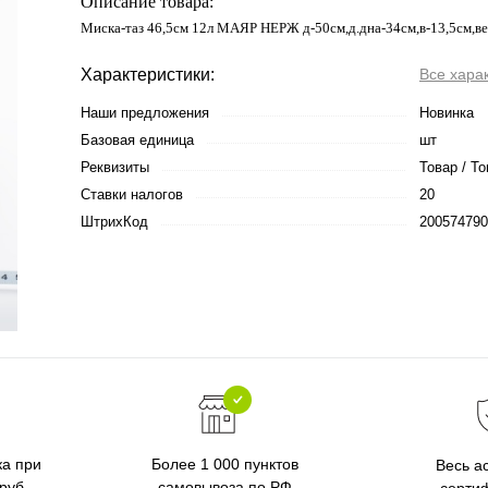
Описание товара:
Миска-таз 46,5см 12л МАЯР НЕРЖ д-50см,д.дна-34см,в-13,5см,ве
Характеристики:
Все хара
Наши предложения
Новинка
Базовая единица
шт
Реквизиты
Товар / То
Ставки налогов
20
ШтрихКод
200574790
ка при
Более 1 000 пунктов
Весь а
 руб
самовывоза по РФ
серти