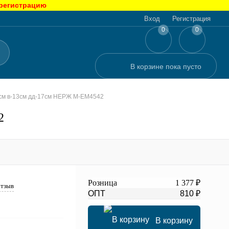
 регистрацию
Вход
Регистрация
0
0
В корзине
пока
пусто
2см в-13см дд-17см НЕРЖ М-ЕМ4542
2
Розница
1 377 ₽
отзыв
ОПТ
810 ₽
В корзину