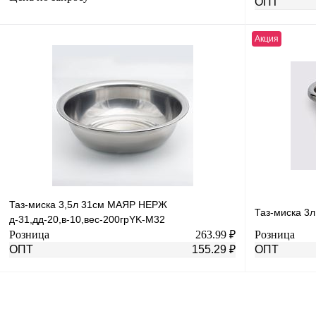
ОПТ
Акция
Запросить цену
Купить в 1 к
Купить в 1 клик
К сравнению
В избранное
В избранное
Под заказ
Таз-миска 3,5л 31см МАЯР НЕРЖ
Таз-миска 3
д-31,дд-20,в-10,вес-200грYK-M32
Розница
263.99 ₽
Розница
ОПТ
155.29 ₽
ОПТ
В корзину