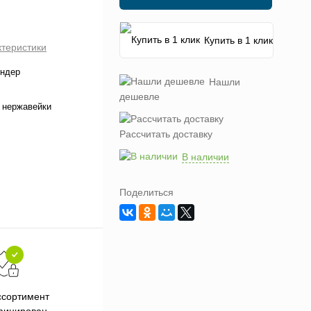
Купить в 1 клик
ктеристики
ендер
Нашли
дешевле
 нержавейки
Рассчитать доставку
В наличии
Поделиться
Подарки при заказе от 3000
П
ссортимент
рублей
фицирован