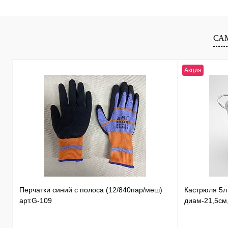
Купить в 1 клик
К сравнению
Купить в 1 к
В избранное
В
В избранное
СА
наличии
Акция
Перчатки синий с полоса (12/840пар/меш)
Кастрюля 5
арт.G-109
диам-21,5см