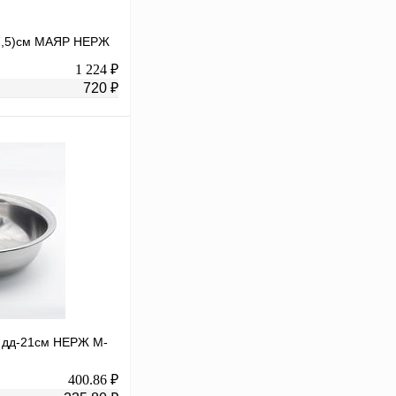
37,5)см МАЯР НЕРЖ
1 224 ₽
720 ₽
В корзину
К сравнению
В
аличии
м дд-21см НЕРЖ М-
400.86 ₽