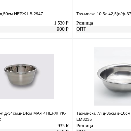
0л,50см НЕРЖ LB-2947
Таз-миска 10,5л 42,5(п/ф-
1 530 ₽
Розница
900 ₽
ОПТ
В корзину
лик
К сравнению
Купить в 1 клик
В
В избранное
наличии
н
,5л д-34см,в-14см МАЯР НЕРЖ YK-
Таз-миска 7л.д-35см в-10с
2
ЕМ3235
935 ₽
Розница