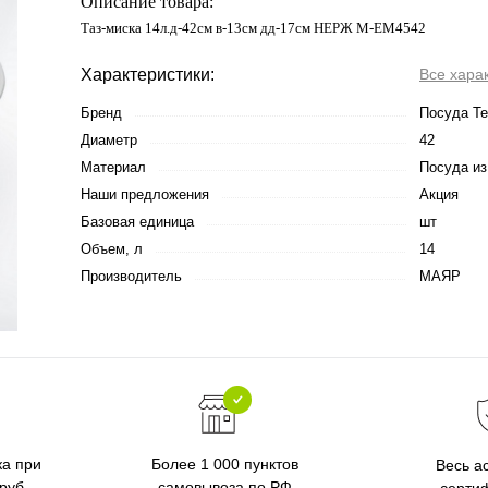
Описание товара:
Таз-миска 14л.д-42см в-13см дд-17см НЕРЖ М-ЕМ4542
Характеристики:
Все хара
Бренд
Посуда Т
Диаметр
42
Материал
Посуда из
Наши предложения
Акция
Базовая единица
шт
Объем, л
14
Производитель
МАЯР
ка при
Более 1 000 пунктов
Весь а
 руб
самовывоза по РФ
серти