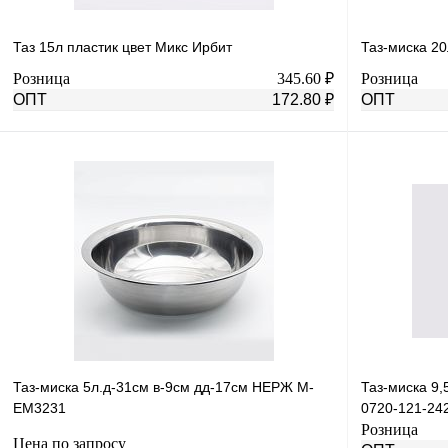
Таз 15л пластик цвет Микс Ирбит
Таз-миска 2
Розница
345.60 ₽
Розница
ОПТ
172.80 ₽
ОПТ
В корзину
Купить в 1 клик
К сравнению
Купить в 1 к
В избранное
В
В избранное
наличии
Таз-миска 5л.д-31см в-9см дд-17см НЕРЖ М-
Таз-миска 9
ЕМ3231
0720-121-24
Розница
Цена по запросу