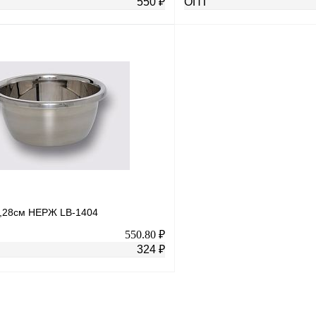
550 ₽
ОПТ
В корзину
лик
К сравнению
Купить в 1 клик
В
В избранное
наличии
н
л,28см НЕРЖ LB-1404
550.80 ₽
324 ₽
В корзину