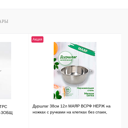
АРЫ
Акция
Н
Дуршлаг 38см 12л МАЯР ВСРФ НЕРЖ на
ТРС
Т
ножках с ручками на клепках без спаек,
Э-3ОБЩ
Н
в-16смYK-10А