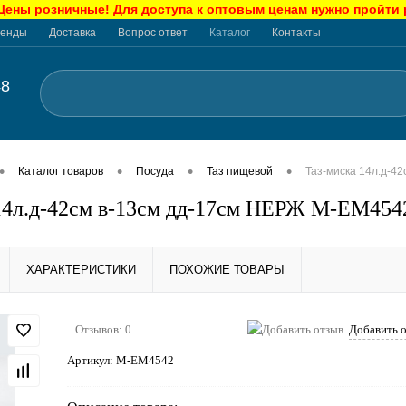
ны розничные! Для доступа к оптовым ценам нужно пройти
енды
Доставка
Вопрос ответ
Каталог
Контакты
48
•
•
•
•
Каталог товаров
Посуда
Таз пищевой
Таз-миска 14л.д-4
14л.д-42см в-13см дд-17см НЕРЖ М-ЕМ454
ХАРАКТЕРИСТИКИ
ПОХОЖИЕ ТОВАРЫ
Отзывов: 0
Добавить 
Артикул:
М-ЕМ4542