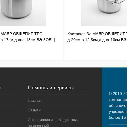
л МАЯР ОБЩЕПИТ ТРС
Кастрюля 3л МАЯР ОБЩЕПИТ 
,в-17см,д.дна-18см ВЭ-5ОБЩ
д-20см,в-12,5см,д.дна-16см В
я
Помощь и сервисы
© 2010-20
компания
Главная
обеспече
Отзывы
учрежден
более 15
Информация для бюджетных
организаций