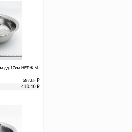
5см дд-17см НЕРЖ М-
697.68 ₽
410.40 ₽
В корзину
К сравнению