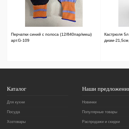
Перчатки синий с полоса (12/840пар/меш)
Кастрюля 5
арт.G-109
диам-21,5см
Каталог
Наши предложени
Для кухни
Новинки
Посуда
Популярные товары
Хозтовары
Распродажи и скидки