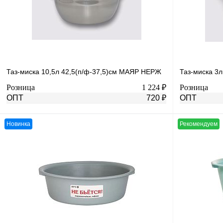
В избранное
В
В избранное
наличии
Таз-миска 10,5л 42,5(п/ф-37,5)см МАЯР НЕРЖ
Таз-миска 3
Розница
1 224 ₽
Розница
ОПТ
720 ₽
ОПТ
Новинка
Рекомендуем
В корзину
Купить в 1 клик
К сравнению
Купить в 1 к
В избранное
В
В избранное
наличии