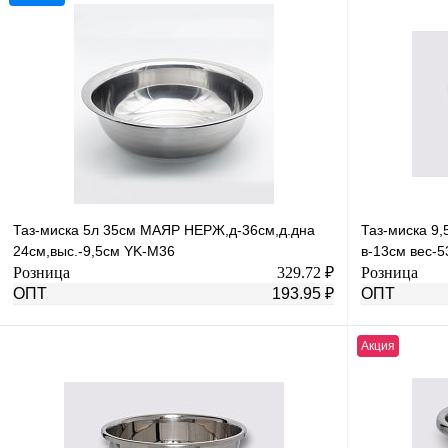
Таз-миска 5л 35см МАЯР НЕРЖ,д-36см,д.дна
Таз-миска 9
24см,выс.-9,5см YK-M36
в-13см вес-5
Розница
329.72 ₽
Розница
ОПТ
193.95 ₽
ОПТ
Акция
В корзину
Купить в 1 клик
К сравнению
Купить в 1 к