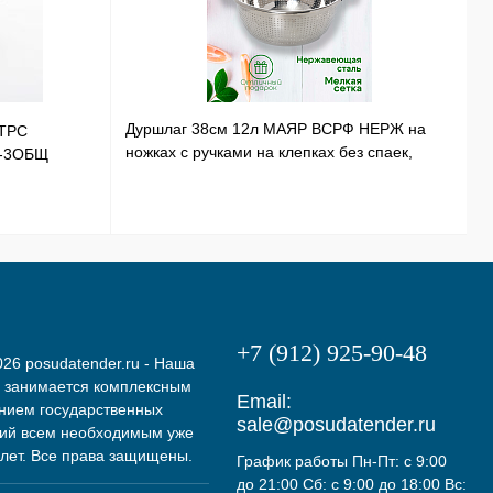
Дуршлаг 38см 12л МАЯР ВСРФ НЕРЖ на
ТРС
Т
ножках с ручками на клепках без спаек,
Э-3ОБЩ
Н
в-16смYK-10А
+7 (912) 925-90-48
26 posudatender.ru - Наша
 занимается комплексным
Email:
нием государственных
sale@posudatender.ru
ий всем необходимым уже
 лет. Все права защищены.
График работы Пн-Пт: с 9:00
до 21:00 Сб: с 9:00 до 18:00 Вс: