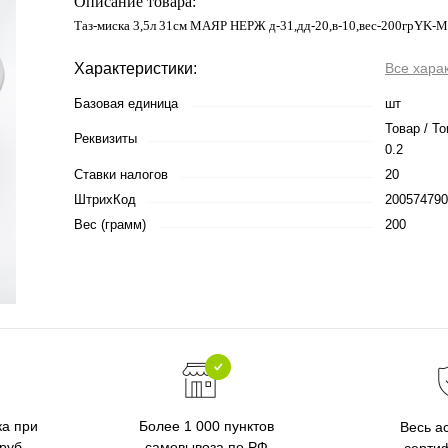
Описание товара:
Таз-миска 3,5л 31см МАЯР НЕРЖ д-31,дд-20,в-10,вес-200грYK-
Характеристики:
Все хара
Базовая единица
шт
Товар / То
Реквизиты
0.2
Ставки налогов
20
ШтрихКод
200574790
Вес (грамм)
200
ка при
Более 1 000 пунктов
Весь а
 руб
самовывоза по РФ
серти