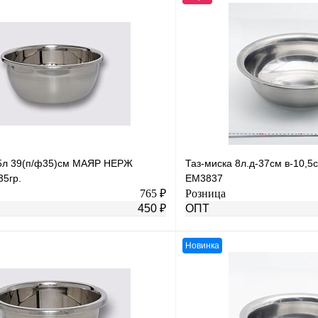
,5л 39(п/ф35)см МАЯР НЕРЖ
Таз-миска 8л.д-37см в-10,
35гр.
ЕМ3837
765 ₽
Розница
450 ₽
ОПТ
Новинка
В корзину
лик
К сравнению
Купить в 1 клик