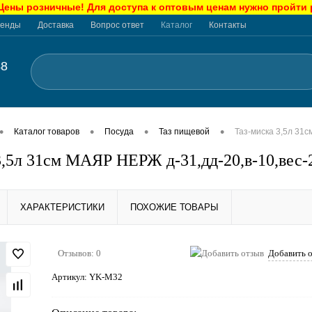
ны розничные! Для доступа к оптовым ценам нужно пройти
енды
Доставка
Вопрос ответ
Каталог
Контакты
48
•
•
•
•
Каталог товаров
Посуда
Таз пищевой
Таз-миска 3,5л 31
3,5л 31см МАЯР НЕРЖ д-31,дд-20,в-10,вес
ХАРАКТЕРИСТИКИ
ПОХОЖИЕ ТОВАРЫ
Отзывов: 0
Добавить 
Артикул:
YK-M32