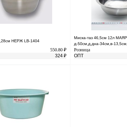
В
В избранное
наличии
н
Миска-таз 46,5см 12л МАЯ
л,28см НЕРЖ LB-1404
д-50см,д.дна-34см,в-13,5см
550.80 ₽
Розница
324 ₽
ОПТ
В корзину
лик
К сравнению
Купить в 1 клик
В
В избранное
наличии
н