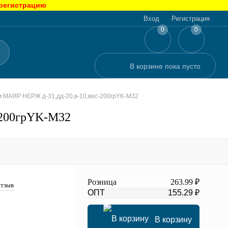
 регистрацию
Вход
Регистрация
0
0
В корзине
пока
пусто
см МАЯР НЕРЖ д-31,дд-20,в-10,вес-200грYK-M32
-200грYK-M32
Розница
263.99 ₽
отзыв
ОПТ
155.29 ₽
В корзину