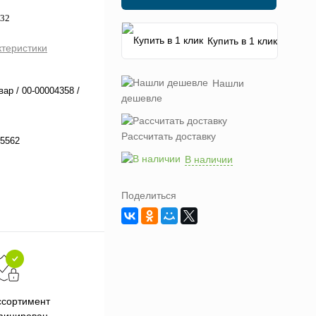
M32
Купить в 1 клик
ктеристики
Нашли
вар / 00-00004358 /
дешевле
Рассчитать доставку
5562
В наличии
Поделиться
Подарки при заказе от 3000
П
ссортимент
рублей
фицирован