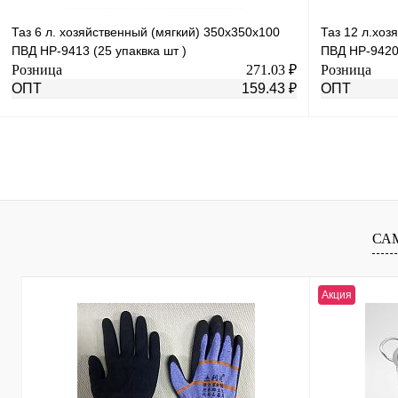
Таз 6 л. хозяйственный (мягкий) 350х350х100
Таз 12 л.хо
ПВД HP-9413 (25 упаквка шт )
ПВД HP-9420
Розница
271.03 ₽
Розница
ОПТ
159.43 ₽
ОПТ
В корзину
Купить в 1 клик
К сравнению
Купить в 1 к
В избранное
Под заказ
В избранное
СА
Акция