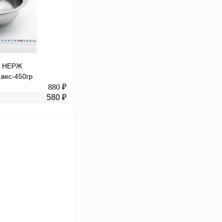
В
аличии
Р НЕРЖ
,вес-450гр
880 ₽
580 ₽
В корзину
К сравнению
В
аличии