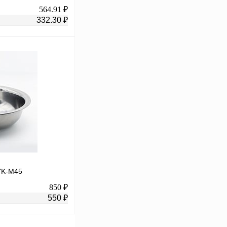
564.91 ₽
332.30 ₽
В корзину
К сравнению
В
аличии
YK-M45
850 ₽
550 ₽