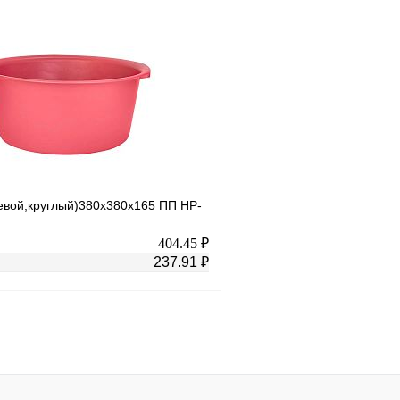
В корзину
лик
К сравнению
Купить в 1 клик
В
В избранное
наличии
н
евой,круглый)380х380х165 ПП HP-
404.45 ₽
237.91 ₽
В корзину
лик
К сравнению