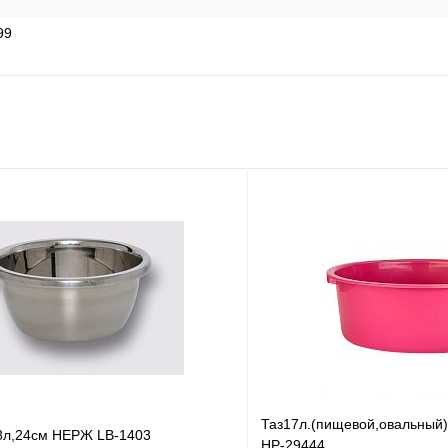
99
Таз17л.(пищевой,овальный)
,8л,24см НЕРЖ LB-1403
HP-29444