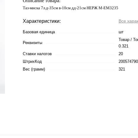
Описание товара:
Таз-миска 7л.д-35см в-10см дд-21см НЕРЖ М-ЕМ3235
Характеристики:
Все хара
Базовая единица
шт
Товар / То
Реквизиты
0.321
Ставки налогов
20
ШтрихКод
200574790
Вес (грамм)
321