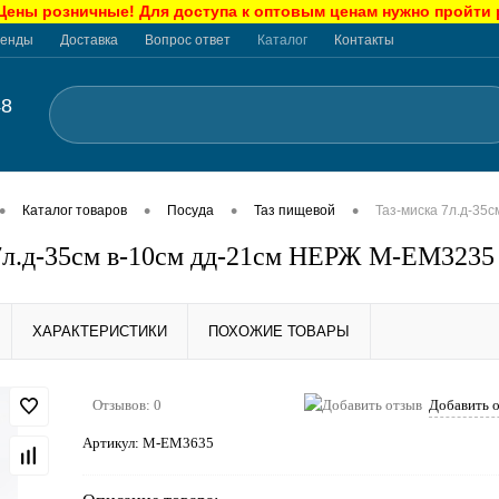
ны розничные! Для доступа к оптовым ценам нужно пройти
енды
Доставка
Вопрос ответ
Каталог
Контакты
48
•
•
•
•
Каталог товаров
Посуда
Таз пищевой
Таз-миска 7л.д-35
7л.д-35см в-10см дд-21см НЕРЖ М-ЕМ3235
ХАРАКТЕРИСТИКИ
ПОХОЖИЕ ТОВАРЫ
Отзывов: 0
Добавить 
Артикул:
М-ЕМ3635