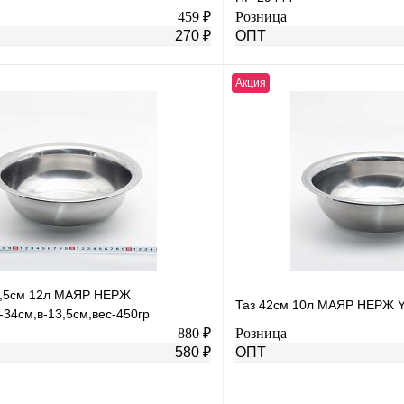
459 ₽
Розница
270 ₽
ОПТ
Акция
В корзину
лик
К сравнению
Купить в 1 клик
В
В избранное
наличии
н
6,5см 12л МАЯР НЕРЖ
Таз 42см 10л МАЯР НЕРЖ 
-34см,в-13,5см,вес-450гр
880 ₽
Розница
580 ₽
ОПТ