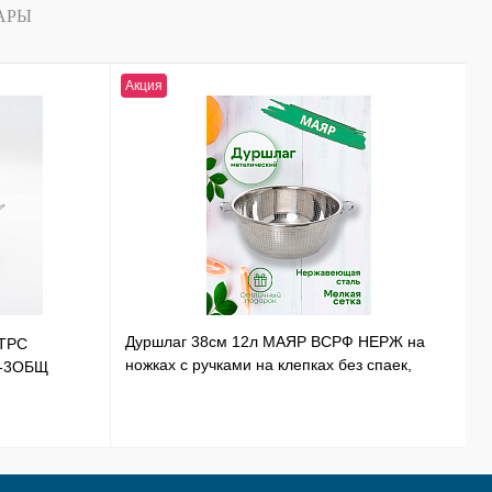
АРЫ
Акция
Н
Дуршлаг 38см 12л МАЯР ВСРФ НЕРЖ на
ТРС
Т
ножках с ручками на клепках без спаек,
Э-3ОБЩ
Н
в-16смYK-10А