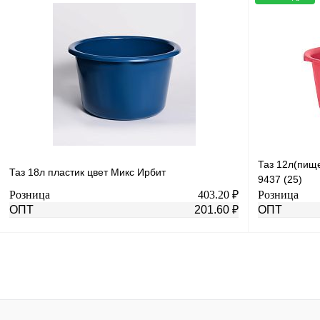
В корзину
Купить в 1 клик
К сравнению
Купить в 1 к
В избранное
Под заказ
В избранное
Таз 12л(пищ
Таз 18л пластик цвет Микс Ирбит
9437 (25)
Розница
403.20 ₽
Розница
ОПТ
201.60 ₽
ОПТ
В корзину
Купить в 1 клик
К сравнению
Купить в 1 к