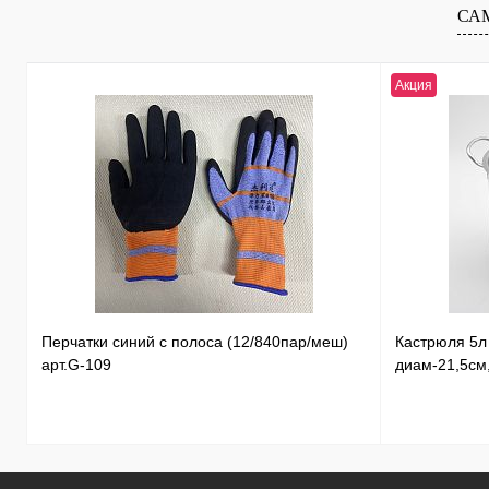
В избранное
В
В избранное
СА
наличии
Акция
Перчатки синий с полоса (12/840пар/меш)
Кастрюля 5
арт.G-109
диам-21,5см