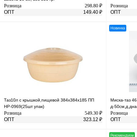
Розница
298.80 ₽
Розница
ОПТ
149.40 ₽
ОПТ
Новинка
В корзину
Купить в 1 клик
К сравнению
Купить в 1 к
В избранное
В
В избранное
наличии
Таз10л с крышкой,пищевой 384х384х185 ПП
Миска-таз 4
HP-0969(25шт упак)
д-50см,д.дна
Розница
549.30 ₽
Розница
ОПТ
323.12 ₽
ОПТ
Рекомендуем