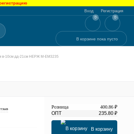
 регистрацию
Вход
Регистрация
0
0
В корзине
пока
пусто
см в-10см дд-21см НЕРЖ М-ЕМ3235
Розница
400.86 ₽
отзыв
ОПТ
235.80 ₽
В корзину