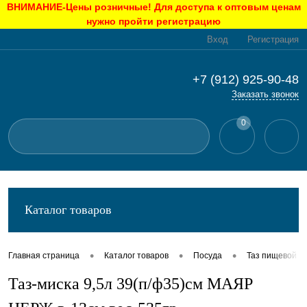
ВНИМАНИЕ-Цены розничные! Для доступа к оптовым ценам
нужно пройти регистрацию
Вход
Регистрация
+7 (912) 925-90-48
Заказать звонок
0
Каталог товаров
•
•
•
Главная страница
Каталог товаров
Посуда
Таз пищевой
Таз-миска 9,5л 39(п/ф35)см МАЯР