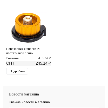
Переходник к горелке РГ
портативной плиты
(мультитопливной) BRS-8 YK-
Розница
416.74 ₽
0707-61
ОПТ
245.14 ₽
Подробнее
Новости магазина
Свежие новости магазина