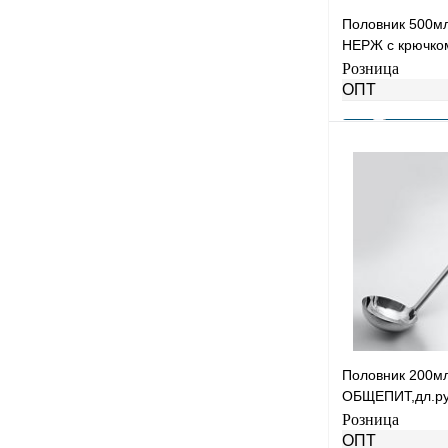
Половник 500
НЕРЖ с крючком
47*14*2 YK-090
Розница
ОПТ
Купить в 1 клик
В избранное
Половник 200м
ОБЩЕПИТ,дл.руч
Общ.длина42см
Розница
ОПТ