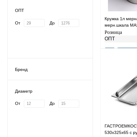
ОПТ
Кружка 1л мерн
От
До
мерн.шкала МА
М301-1000
Розница
ОПТ
Бренд
Купить в 1 клик
В избранное
Диаметр
От
До
ГАСТРОЕМКОСТЬ
530х325х65 с ру