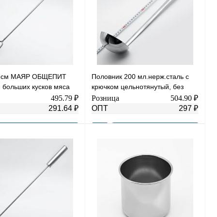
67см МАЯР ОБЩЕПИТ
Половник 200 мл.нерж.сталь с
 больших кусков мяса
крючком цельнотянутый, без
льные иглы YK-Ш3
спаек, зеркальная полировка
495.79 ₽
Розница
504.90 ₽
(YK-0902-200)
291.64 ₽
ОПТ
297 ₽
В корзину
В корзину
 1 клик
К сравнению
Купить в 1 клик
К сравнению
нное
В
В избранное
Под заказ
наличии