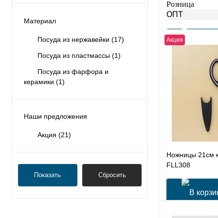
0,6 мм,9 л нерж
Розница
ОПТ
Материал
Посуда из нержавейки
(17)
Акция
Посуда из пластмассы
(1)
Купить в 1 клик
Посуда из фарфора и
керамики
(1)
В избранное
Наши предложения
Акция
(21)
Ножницы 21см 
FLL308
Показать
Сбросить