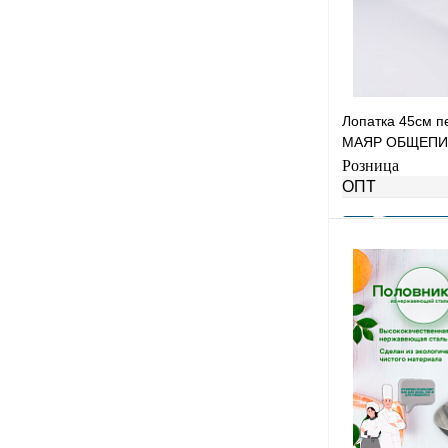
Лопатка 45см 
МАЯР ОБЩЕПИ
спаек,с крючко
Розница
YK-0902-200-20
ОПТ
Купить в 1 клик
В избранное