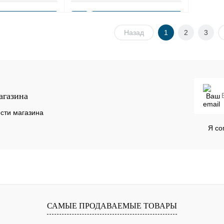
В корзину
В корзину
Назад
1
2
3
К сравнению
Купить в 1 клик
К сравнению
В
В избранное
В
наличии
наличии
агазина
сти магазина
Я со
САМЫЕ ПРОДАВАЕМЫЕ ТОВАРЫ