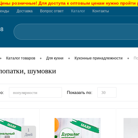
ны розничные! Для доступа к оптовым ценам нужно пройти
енды
Доставка
Вопрос ответ
Каталог
Контакты
48
•
•
•
•
Каталог товаров
Для кухни
Кухонные принадлежности
По
лопатки, шумовки
о:
Показать по:
популярности
30
1
Дней