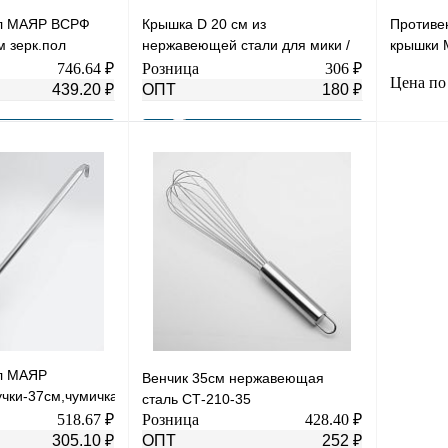
мл МАЯР ВСРФ
Крышка D 20 см из
Противен
 зерк.пол
нержавеющей стали для мики /
крышки 
2-200-500
котла/сковороды с ручкой
6040
746.64 ₽
Розница
306 ₽
Цена по
пластик
439.20 ₽
ОПТ
180 ₽
В корзину
В корзину
К сравнению
Купить в 1 клик
К сравнению
Купить в
В
В избранное
В
В избра
наличии
наличии
л МАЯР
Венчик 35см нержавеющая
ки-37см,чумичка,нерж.сталь
сталь СТ-210-35
; YK-3124
518.67 ₽
Розница
428.40 ₽
305.10 ₽
ОПТ
252 ₽