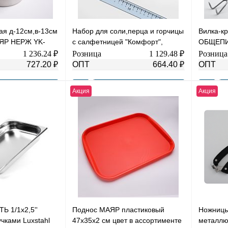
ая д-12см,в-13см
Набор для соли,перца и горчицы
Вилка-к
ЯР НЕРЖ YK-
с салфетницей "Комфорт",
ОБЩЕПИТ
h13см, нерж. сталь, стекло
мяса Шп
1 236.24 ₽
Розница
1 129.48 ₽
Розница
4404
727.20 ₽
ОПТ
664.40 ₽
ОПТ
Акция
Акция
В корзину
В корзину
К сравнению
Купить в 1 клик
К сравнению
Купить в
В
В избранное
В
В избра
наличии
наличии
 1/1х2,5''
Поднос МАЯР пластиковый
Ножницы
чками Luxstahl
47х35х2 см цвет в ассортименте
металлю