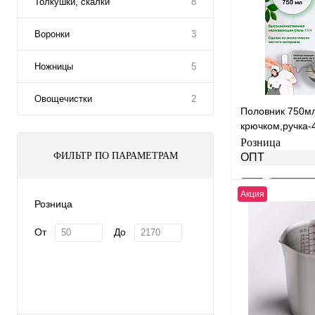
Толкушки, скалки
8
Воронки
3
Ножницы
5
Овощечистки
2
Половник 750мл
крючком,ручка
ВСРФ НЕРЖ,цел
Розница
спаек YK-0902-
ФИЛЬТР ПО ПАРАМЕТРАМ
ОПТ
Акция
Розница
От
До
Купить в 1 клик
В избранное