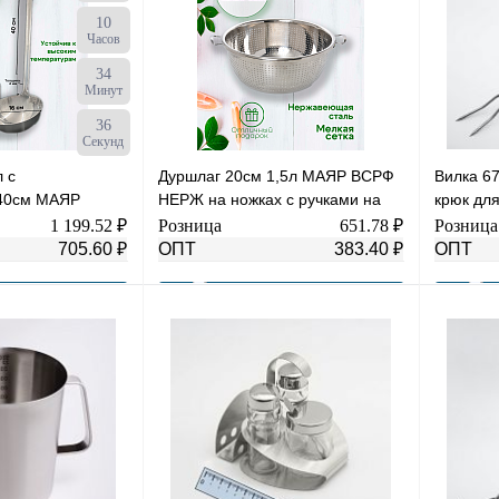
10
Часов
34
Минут
35
Секунд
 с
Дуршлаг 20см 1,5л МАЯР ВСРФ
Вилка 
-40см МАЯР
НЕРЖ на ножках с ручками на
крюк для
ьнотянутый,без
клепках без спаек, в-10см YK-8А
Шпигова
1 199.52 ₽
Розница
651.78 ₽
Розница
200-750
(50)
705.60 ₽
ОПТ
383.40 ₽
ОПТ
В корзину
В корзину
К сравнению
Купить в 1 клик
К сравнению
Купить в
В
В избранное
В
В избра
наличии
наличии