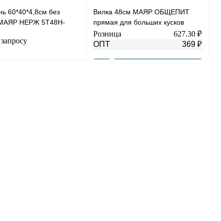
ь 60*40*4,8см без
Вилка 48см МАЯР ОБЩЕПИТ
МАЯР НЕРЖ 5T48H-
прямая для больших кусков
мяса Шпиговальные иглыYK-Ш1-
Розница
627.30 ₽
 запросу
4403
ОПТ
369 ₽
В корзину
Запросить цену
Купить в 1 клик
К сравнению
 1 клик
К сравнению
В избранное
В
нное
Под заказ
наличии