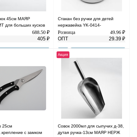
рюк 45см МАЯР
Стакан без ручки для детей
 для больших кусков
нержавейка YK-0414-
иговальные иглыYK-Ш2-
31(M5см)Для детей
688.50 ₽
Розница
49.96 ₽
405 ₽
ОПТ
29.39 ₽
Акция
В корзину
В корзину
 1 клик
К сравнению
Купить в 1 клик
К сравнению
нное
В
В избранное
В
наличии
наличии
 25см
Совок 2000мл для сыпучих д-38,
.крепление с замком
дутая ручка-13см МАЯР НЕРЖ