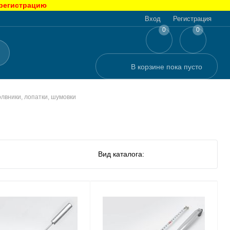
 регистрацию
Вход
Регистрация
0
0
В корзине
пока
пусто
лвники, лопатки, шумовки
Вид каталога: