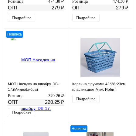
21579
21352
Розница
474.30 ₽
Розница
474.30 ₽
ОПТ
279 ₽
ОПТ
279 ₽
Подробнее
Подробнее
Новинка
МОП Насадка на швабру. DB-
Корзина с ручками 43*28*23см,
17.(Микрофибра)
пластик,цвет Микс Ирбит
Розница
370.26 ₽
Подробнее
ОПТ
220.25 ₽
Подробнее
Новинка