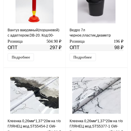
Вантуз вакуумный(поршневой)
Ведро 7л
с адаптером.DB-20. Код:00-
черное,пластик,диаметр
00004587
24,высота 25см,вес 470 гр.
Розница
504.90 ₽
Розница
196 ₽
ОПТ
297 ₽
ОПТ
98 ₽
Подробнее
Подробнее
Клеенка 0,26мм*1,37*20м на т/о
Клеенка 0,26мм*1,37*20м на т/о
ГЛЯНЕЦ мод.SТS5454-2 GW-
ГЛЯНЕЦ мод.SТS5377-1 GW-