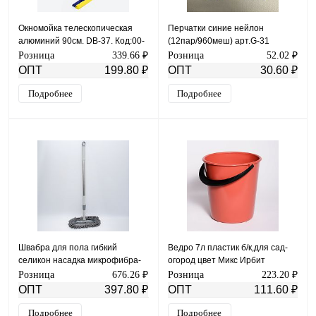
Окномойка телескопическая
Перчатки синие нейлон
алюминий 90см. DB-37. Код:00-
(12пар/960меш) арт.G-31
00004625
Розница
339.66 ₽
Розница
52.02 ₽
ОПТ
199.80 ₽
ОПТ
30.60 ₽
Подробнее
Подробнее
Швабра для пола гибкий
Ведро 7л пластик б/к,для сад-
селикон насадка микрофибра-
огород цвет Микс Ирбит
лапша.DB-1. Код:00-00004598
Розница
676.26 ₽
Розница
223.20 ₽
ОПТ
397.80 ₽
ОПТ
111.60 ₽
Подробнее
Подробнее