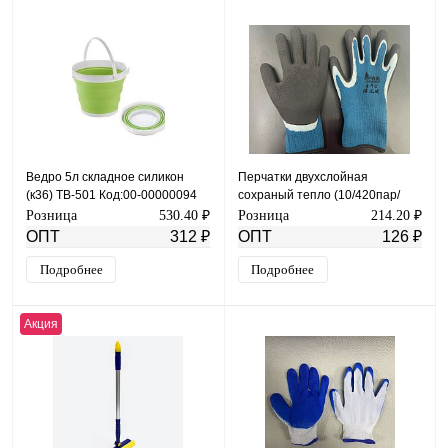
Ведро 5л складное силикон
Перчатки двухслойная
(к36) ТВ-501 Код:00-00000094
сохраный тепло (10/420пар/
меш) G-81
Розница
530.40 ₽
Розница
214.20 ₽
ОПТ
312 ₽
ОПТ
126 ₽
Подробнее
Подробнее
Акция