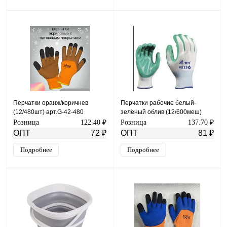
Перчатки оранж/коричнев
Перчатки рабочие белый-
(12/480шт) арт.G-42-480
зелёный облив (12/600меш)
арт. G-819
Розница
122.40 ₽
Розница
137.70 ₽
ОПТ
72 ₽
ОПТ
81 ₽
Подробнее
Подробнее