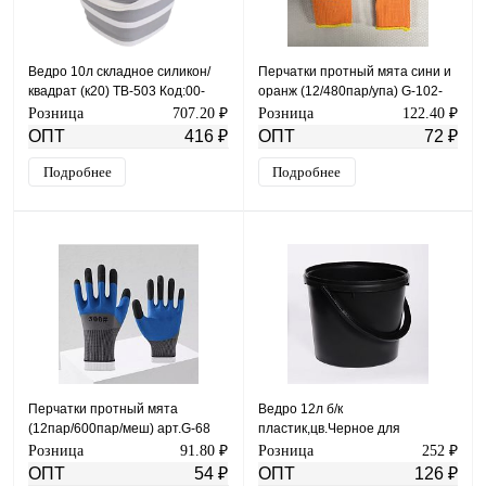
Ведро 10л складное силикон/
Перчатки протный мята сини и
квадрат (к20) ТВ-503 Код:00-
оранж (12/480пар/упа) G-102-
00002789
480
Розница
707.20 ₽
Розница
122.40 ₽
ОПТ
416 ₽
ОПТ
72 ₽
Подробнее
Подробнее
Перчатки протный мята
Ведро 12л б/к
(12пар/600пар/меш) арт.G-68
пластик,цв.Черное для
хол.пищ.продуктов цвет черный
Розница
91.80 ₽
Розница
252 ₽
Ирбит
ОПТ
54 ₽
ОПТ
126 ₽