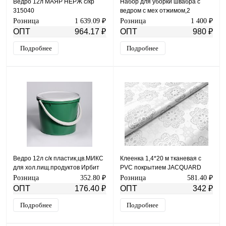
Ведро 12л МАЯР НЕРЖ с/кр
Набор для уборки швабра с
315040
ведром с мех отжимом,2
насадки микроф
Розница
1 639.09 ₽
Розница
1 400 ₽
ОПТ
964.17 ₽
ОПТ
980 ₽
Подробнее
Подробнее
Ведро 12л с/к пластик,цв.МИКС
Клеенка 1,4*20 м тканевая с
для хол.пищ.продуктов Ирбит
PVC покрытием JACQUARD
SILVER мод.YM-T01С
Розница
352.80 ₽
Розница
581.40 ₽
ОПТ
176.40 ₽
ОПТ
342 ₽
Подробнее
Подробнее