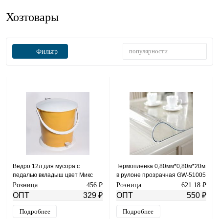
Хозтовары
популярности
Фильтр
Ведро 12л для мусора с
Термопленка 0,80мм*0,80м*20м
педалью вкладыш цвет Микс
в рулоне прозрачная GW-51005
Ирбит
Розница
456 ₽
Розница
621.18 ₽
ОПТ
329 ₽
ОПТ
550 ₽
Подробнее
Подробнее