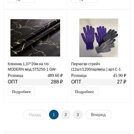
Клеенка 1,37*20м на т/о
Перчатки стрейч
MODERN мод.SТ5250-1 GW-
(12шт/1200пар/меш.) арт.С-1
21290
Розница
489.60 ₽
Розница
45.90 ₽
ОПТ
288 ₽
ОПТ
27 ₽
Подробнее
Подробнее
Назад
1
2
3
Вперед