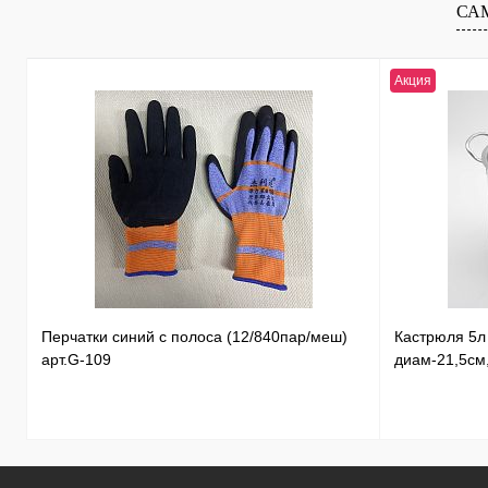
СА
наличии
Акция
Перчатки синий с полоса (12/840пар/меш)
Кастрюля 5
арт.G-109
диам-21,5см