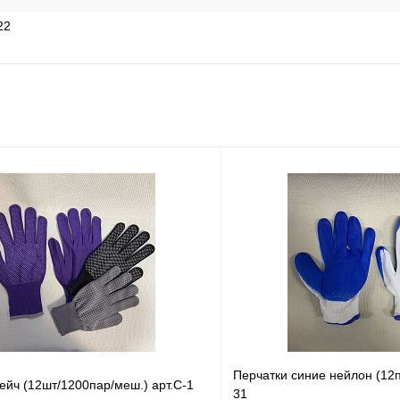
22
Перчатки синие нейлон (12
ейч (12шт/1200пар/меш.) арт.С-1
31