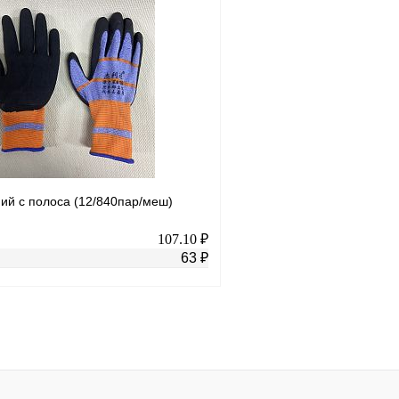
В корзину
лик
К сравнению
Купить в 1 клик
В
В избранное
наличии
н
ий с полоса (12/840пар/меш)
107.10 ₽
63 ₽
В корзину
лик
К сравнению
В