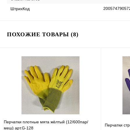
20057479057
ШтрихКод
ПОХОЖИЕ ТОВАРЫ (8)
Перчатки плотные мята жёлтый (12/600пар/
Перчатки стр
меш) арт.G-128