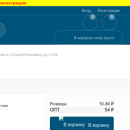
 регистрацию
Вход
Регистрация
0
0
В корзине
пока
пусто
мята (12пар/600пар/меш) арт.G-68
Розница
91.80 ₽
отзыв
ОПТ
54 ₽
В корзину