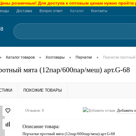
ны розничные! Для доступа к оптовым ценам нужно пройти
енды
Доставка
Вопрос ответ
Каталог
Контакты
48
•
•
•
•
Каталог товаров
Хозтовары
Перчатки
Перчатки протный 
ротный мята (12пар/600пар/меш) арт.G-68
СТИКИ
ПОХОЖИЕ ТОВАРЫ
Отзывов: 0
Добавить 
Описание товара:
Перчатки протный мята (12пар/600пар/меш) арт.G-68