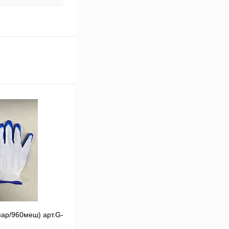
пар/960меш) арт.G-