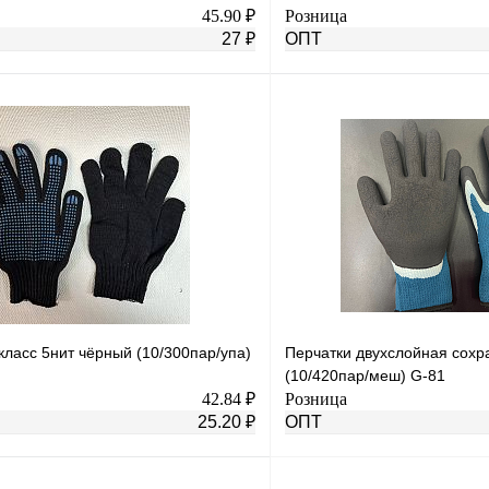
45.90 ₽
Розница
27 ₽
ОПТ
В корзину
лик
К сравнению
Купить в 1 клик
В
В избранное
наличии
н
класс 5нит чёрный (10/300пар/упа)
Перчатки двухслойная сохр
(10/420пар/меш) G-81
42.84 ₽
Розница
25.20 ₽
ОПТ