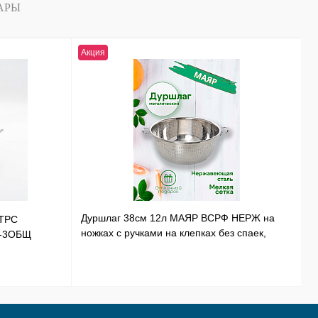
АРЫ
Акция
Н
Дуршлаг 38см 12л МАЯР ВСРФ НЕРЖ на
ТРС
Т
ножках с ручками на клепках без спаек,
Э-3ОБЩ
Н
в-16смYK-10А