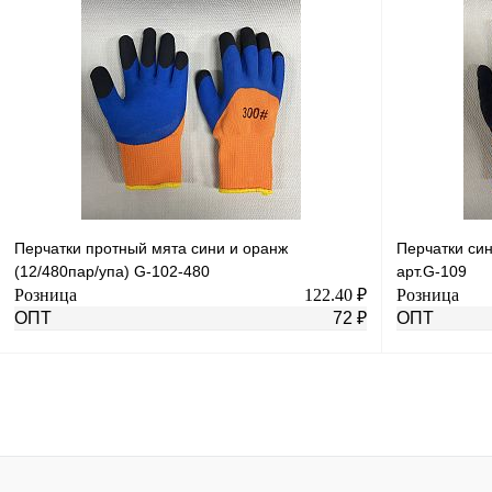
В корзину
Купить в 1 клик
К сравнению
Купить в 1 к
В избранное
В
В избранное
наличии
Перчатки протный мята сини и оранж
Перчатки син
(12/480пар/упа) G-102-480
арт.G-109
Розница
122.40 ₽
Розница
ОПТ
72 ₽
ОПТ
В корзину
Купить в 1 клик
К сравнению
Купить в 1 к
В избранное
В
В избранное