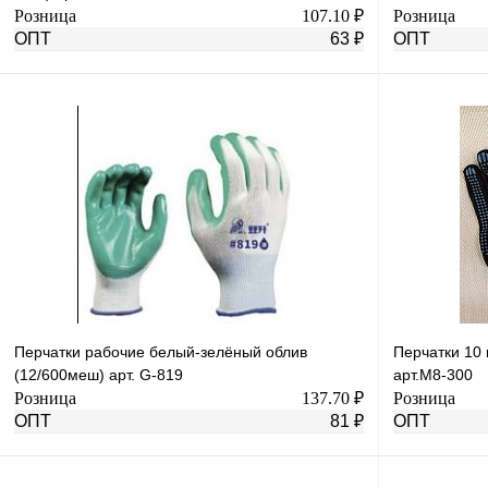
Розница
107.10 ₽
Розница
ОПТ
63 ₽
ОПТ
В корзину
Купить в 1 клик
К сравнению
Купить в 1 к
В избранное
В
В избранное
наличии
Перчатки рабочие белый-зелёный облив
Перчатки 10 
(12/600меш) арт. G-819
арт.М8-300
Розница
137.70 ₽
Розница
ОПТ
81 ₽
ОПТ