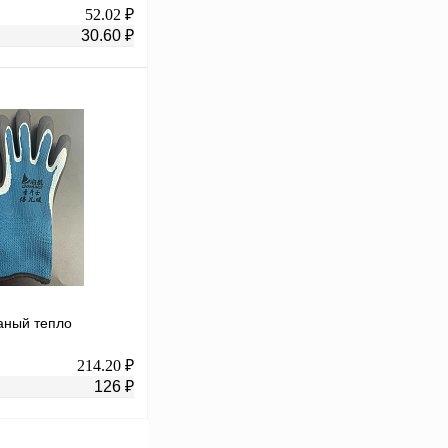
52.02 ₽
30.60 ₽
В корзину
К сравнению
В
аличии
аный тепло
214.20 ₽
126 ₽