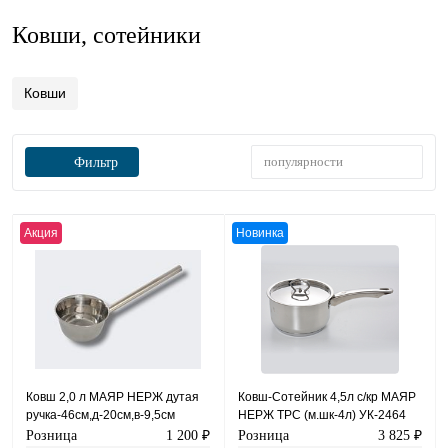
Ковши, сотейники
Ковши
популярности
Фильтр
Акция
Новинка
Ковш 2,0 л МАЯР НЕРЖ дутая
Ковш-Сотейник 4,5л с/кр МАЯР
ручка-46см,д-20см,в-9,5см
НЕРЖ ТРС (м.шк-4л) УК-2464
зер.полировка YK-20-20
Розница
1 200 ₽
Розница
3 825 ₽