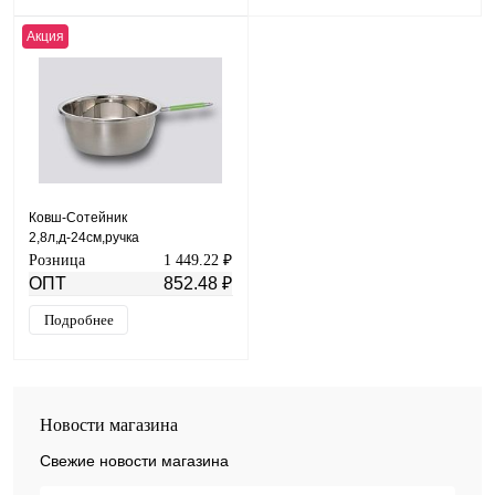
Акция
Ковш-Сотейник
2,8л,д-24см,ручка
прутковая(силикон)17см МАЯР
Розница
1 449.22 ₽
НЕРЖ УК-2460
ОПТ
852.48 ₽
Подробнее
Новости магазина
Свежие новости магазина