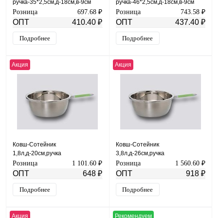
ручка-35*2,5см,д-18см,в-9см
ручка-46*2,5см,д-18см,в-9см
МАЯР НЕРЖ зерк.полировка
МАЯР НЕРЖ зерк.полировка
Розница
697.68 ₽
Розница
743.58 ₽
YK-19-18
YK-20-18
ОПТ
410.40 ₽
ОПТ
437.40 ₽
Подробнее
Подробнее
Акция
Акция
Ковш-Сотейник
Ковш-Сотейник
1,8л,д-20см,ручка
3,8л,д-26см,ручка
прутковая(силикон)17см МАЯР
прутковая(силикон)17см МАЯР
Розница
1 101.60 ₽
Розница
1 560.60 ₽
НЕРЖ УК-2466
НЕРЖ УК-2445
ОПТ
648 ₽
ОПТ
918 ₽
Подробнее
Подробнее
Акция
Рекомендуем