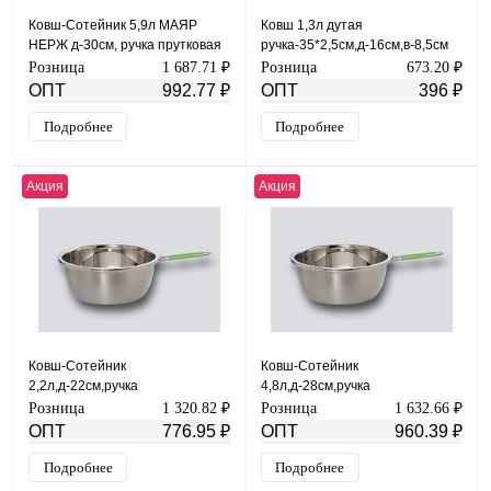
Ковш-Сотейник 5,9л МАЯР
Ковш 1,3л дутая
НЕРЖ д-30см, ручка прутковая
ручка-35*2,5см,д-16см,в-8,5см
(силикон) 17см УК-2438
МАЯР НЕРЖ зерк.полировка
Розница
1 687.71 ₽
Розница
673.20 ₽
YK-19-16
ОПТ
992.77 ₽
ОПТ
396 ₽
Подробнее
Подробнее
Акция
Акция
Ковш-Сотейник
Ковш-Сотейник
2,2л,д-22см,ручка
4,8л,д-28см,ручка
прутковая(силикон)17см МАЯР
прутковая(силикон)17см МАЯР
Розница
1 320.82 ₽
Розница
1 632.66 ₽
НЕРЖ УК-2465
НЕРЖ УК-2443
ОПТ
776.95 ₽
ОПТ
960.39 ₽
Подробнее
Подробнее