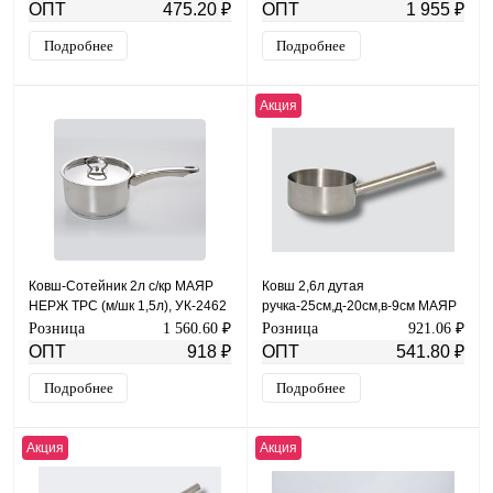
ОПТ
475.20 ₽
ОПТ
1 955 ₽
Подробнее
Подробнее
Акция
Ковш-Сотейник 2л с/кр МАЯР
Ковш 2,6л дутая
НЕРЖ ТРС (м/шк 1,5л), УК-2462
ручка-25см,д-20см,в-9см МАЯР
НЕРЖ зерк.полировка YK-18-20
Розница
1 560.60 ₽
Розница
921.06 ₽
ОПТ
918 ₽
ОПТ
541.80 ₽
Подробнее
Подробнее
Акция
Акция