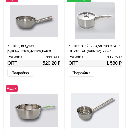
Ковш 1,9л дутая
Ковш-Сотейник 3,5л с/кр МАЯР
ручка-20*3см,д-22см,в-9см
НЕРЖ ТРС(м/шк 3л) УК-2463
МАЯР НЕРЖ зерк.полировка
Розница
884.34 ₽
Розница
1 895.75 ₽
YK-19-22
ОПТ
520.20 ₽
ОПТ
1 530 ₽
Подробнее
Подробнее
Акция