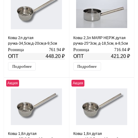
Ковш 2л дутая
Ковш 2,3л МАЯР НЕРЖ дутая
ручка-34,5см,д-20см,в-9,5см
ручка-25*3см, д-18,5см, в-8,5см
МАЯР НЕРЖ зерк.полировка
зерк.полировка YK-17-19
Розница
761.94 ₽
Розница
716.04 ₽
YK-19-20
ОПТ
448.20 ₽
ОПТ
421.20 ₽
Подробнее
Подробнее
Акция
Акция
Ковш 1,8л дутая
Ковш 1,8л дутая