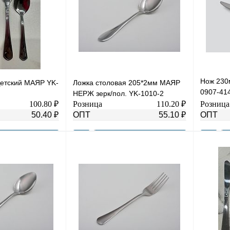
Нож 230
Детский МАЯР YK-
Ложка столовая 205*2мм МАЯР
0907-414
НЕРЖ зерк/пол. YK-1010-2
0000254
100.80 ₽
Розница
110.20 ₽
Розница
50.40 ₽
ОПТ
55.10 ₽
ОПТ
В корзину
В корзину
К сравнению
Купить в 1 клик
К сравнению
Купить в
В
В избранное
В
В избра
наличии
наличии