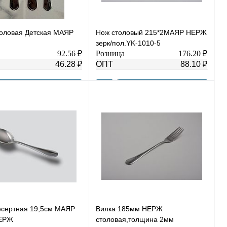
толовая Детская МАЯР
Нож столовый 215*2МАЯР НЕРЖ
зерк/пол.YK-1010-5
92.56 ₽
Розница
176.20 ₽
46.28 ₽
ОПТ
88.10 ₽
В корзину
В корзину
 1 клик
К сравнению
Купить в 1 клик
К сравнению
нное
В
В избранное
В
наличии
наличии
есертная 19,5см МАЯР
Вилка 185мм НЕРЖ
ЕРЖ
столовая,толщина 2мм