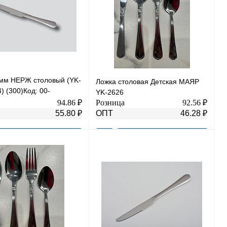
мм НЕРЖ столовый (YK-
Ложка столовая Детская МАЯР
) (300)Код: 00-
YK-2626
0)
94.86 ₽
Розница
92.56 ₽
55.80 ₽
ОПТ
46.28 ₽
В корзину
В корзину
 1 клик
К сравнению
Купить в 1 клик
К сравнению
нное
В
В избранное
В
наличии
наличии