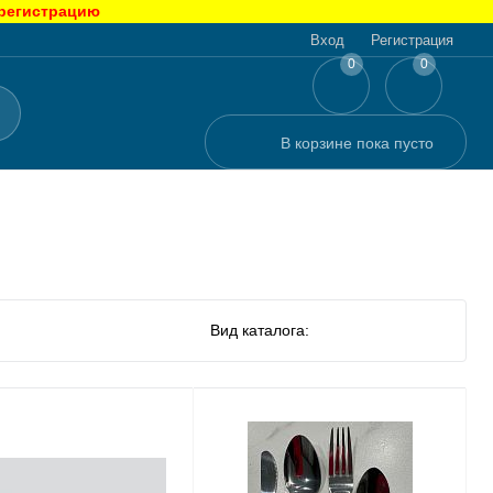
 регистрацию
Вход
Регистрация
0
0
В корзине
пока
пусто
Вид каталога: