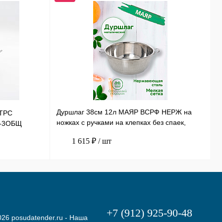
Дуршлаг 38см 12л МАЯР ВСРФ НЕРЖ на
ТРС
Т
ножках с ручками на клепках без спаек,
Э-3ОБЩ
Н
в-16смYK-10А
1 615 ₽
/ шт
+7 (912) 925-90-48
26 posudatender.ru - Наша