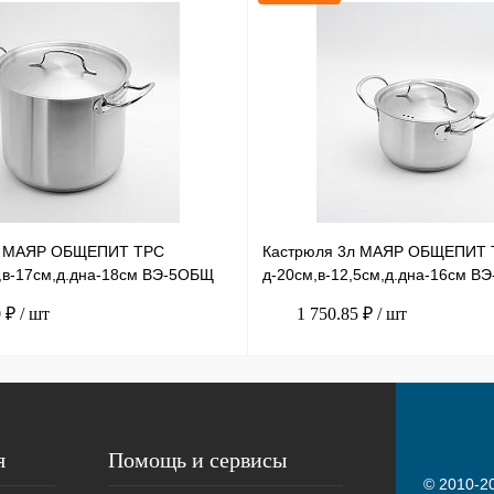
л МАЯР ОБЩЕПИТ ТРС
Кастрюля 3л МАЯР ОБЩЕПИТ 
,в-17см,д.дна-18см ВЭ-5ОБЩ
д-20см,в-12,5см,д.дна-16см В
0 ₽
/ шт
1 750.85 ₽
/ шт
я
Помощь и сервисы
© 2010-20