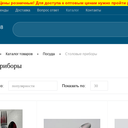
ны розничные! Для доступа к оптовым ценам нужно пройти
енды
Доставка
Вопрос ответ
Каталог
Контакты
48
•
•
•
Каталог товаров
Посуда
Столовые приборы
приборы
о:
Показать по:
популярности
30