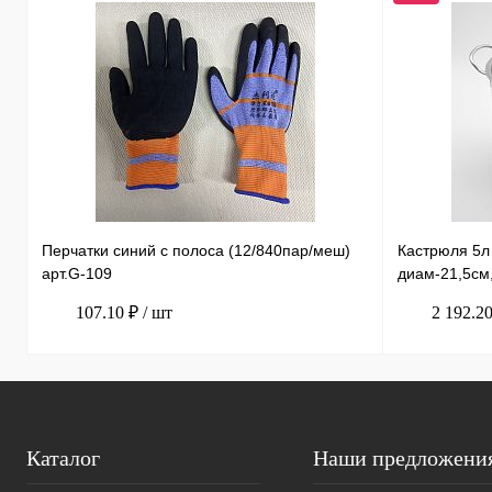
Перчатки синий с полоса (12/840пар/меш)
Кастрюля 5
арт.G-109
диам-21,5см
107.10 ₽
/ шт
2 192.2
Каталог
Наши предложени