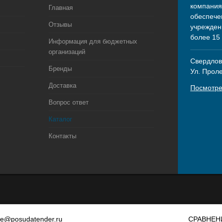
компания
Главная
обеспече
Отзывы
учрежден
более 15
Информация для бюджетных
организаций
Свердловс
Бренды
Ул. Прол
Доставка
Посмотре
Вопрос ответ
Каталог
Контакты
le@posudatender.ru
СРАВНЕН