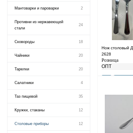
Мантоварки и пароварки
2
Противни из нержавеющей
24
стали
Сковороды
18
Нож столовый 
2628
Чайники
20
Розница
ОПТ
Тарелки
20
Салатники
4
Таз пищевой
35
Купить в 1 клик
В избранное
Кружки, стаканы
12
Столовые приборы
12