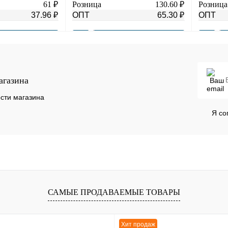
2мм,зерк
61 ₽
Розница
130.60 ₽
Розница
37.96 ₽
ОПТ
65.30 ₽
ОПТ
В корзину
В корзину
К сравнению
Купить в 1 клик
К сравнению
Купить в
агазина
В
В избранное
В
В избра
сти магазина
наличии
наличии
Я со
САМЫЕ ПРОДАВАЕМЫЕ ТОВАРЫ
Хит продаж