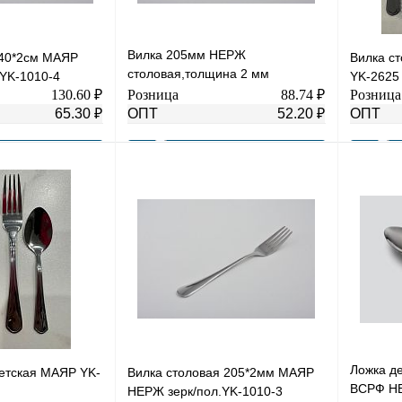
Вилка 205мм НЕРЖ
140*2см МАЯР
Вилка с
столовая,толщина 2 мм
YK-1010-4
YK-2625
глянцевая полировка в уп-ке 6
130.60 ₽
Розница
88.74 ₽
Розница
шт(цена за шт)YK-3-2
65.30 ₽
ОПТ
52.20 ₽
ОПТ
В корзину
В корзину
К сравнению
Купить в 1 клик
К сравнению
Купить в
В
В избранное
В
В избра
наличии
наличии
Ложка д
етская МАЯР YK-
Вилка столовая 205*2мм МАЯР
ВСРФ Н
НЕРЖ зерк/пол.YK-1010-3