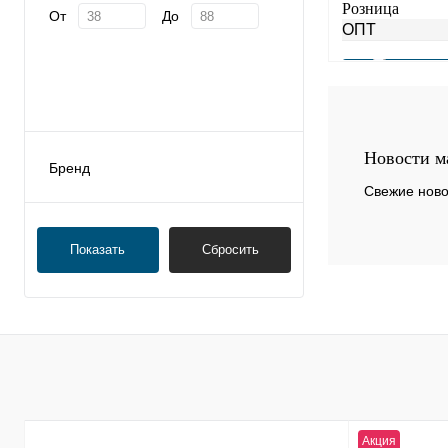
Розница
От
До
ОПТ
Купить в 1 клик
Новости м
Бренд
В избранное
Свежие ново
Показать
Сбросить
Акция