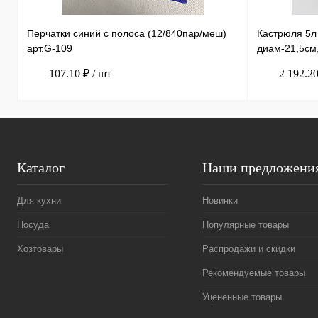
Перчатки синий с полоса (12/840пар/меш)
Кастрюля 5
арт.G-109
диам-21,5см
107.10 ₽
/ шт
2 192.2
Каталог
Наши предложени
Для кухни
Новинки
Посуда
Популярные товары
Хозтовары
Распродажи и скидки
Рекомендуемые товары
Уцененные товары