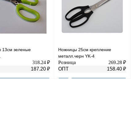
 13см зеленые
Ножницы 25см крепление
1
металл.черн YK-4
318.24 ₽
Розница
269.28 ₽
187.20 ₽
ОПТ
158.40 ₽
В корзину
В корзину
 1 клик
К сравнению
Купить в 1 клик
К сравнению
нное
В
В избранное
В
наличии
наличии