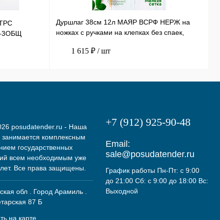
Дуршлаг 38см 12л МАЯР ВСРФ НЕРЖ на
ТРС
Т
ножках с ручками на клепках без спаек,
Э-3ОБЩ
Н
в-16смYK-10А
1 615 ₽
/ шт
+7 (912) 925-90-48
26 posudatender.ru - Наша
 занимается комплексным
Email:
нием государственных
sale@posudatender.ru
ий всем необходимым уже
 лет. Все права защищены.
График работы Пн-Пт: с 9:00
до 21:00 Сб: с 9:00 до 18:00 Вс:
Выходной
кая обл . Город Арамиль .
етарская 87 Б
ть на карте