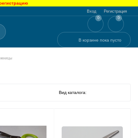
 регистрацию
Вход
Регистрация
0
0
В корзине
пока
пусто
ожницы
Вид каталога: