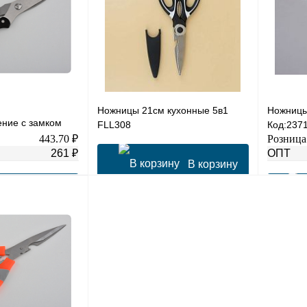
Ножницы 21см кухонные 5в1
Ножницы
ние с замком
FLL308
Код:237
443.70 ₽
Розница
261 ₽
ОПТ
В корзину
В корзину
Купить в 1 клик
К сравнению
В избранное
В
К сравнению
Купить в
наличии
В
В избра
наличии