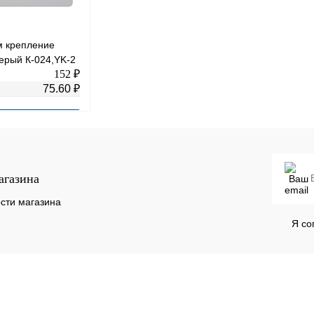
м крепление
ерый К-024,YK-2
152 ₽
75.60 ₽
В корзину
К сравнению
агазина
В
сти магазина
наличии
Я со