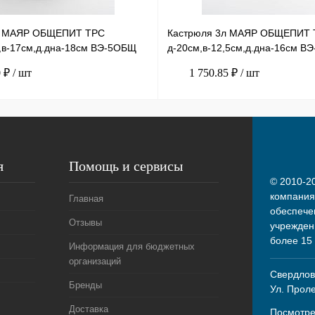
л МАЯР ОБЩЕПИТ ТРС
Кастрюля 3л МАЯР ОБЩЕПИТ 
,в-17см,д.дна-18см ВЭ-5ОБЩ
д-20см,в-12,5см,д.дна-16см В
0 ₽
/ шт
1 750.85 ₽
/ шт
я
Помощь и сервисы
© 2010-20
компания
Главная
обеспече
Отзывы
учрежден
более 15
Информация для бюджетных
организаций
Свердловс
Бренды
Ул. Прол
Доставка
Посмотре