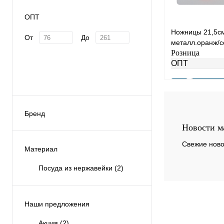
ОПТ
Ножницы 21,5с
От
До
металл.оранж/с
Розница
ОПТ
Бренд
Купить в 1 клик
Новости м
В избранное
Свежие ново
Материал
Посуда из нержавейки
(2)
Наши предложения
Акция
(2)