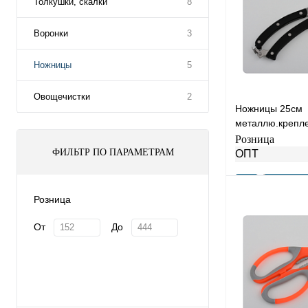
Толкушки, скалки
8
Воронки
3
Ножницы
5
Овощечистки
2
Ножницы 25см
металлю.крепле
YK-3
Розница
ФИЛЬТР ПО ПАРАМЕТРАМ
ОПТ
Розница
От
До
Купить в 1 клик
В избранное