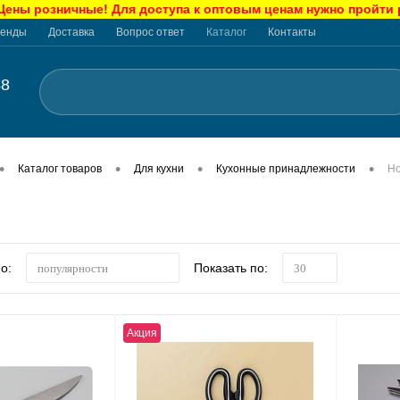
ны розничные! Для доступа к оптовым ценам нужно пройти
енды
Доставка
Вопрос ответ
Каталог
Контакты
48
•
•
•
•
Каталог товаров
Для кухни
Кухонные принадлежности
Н
о:
Показать по:
популярности
30
Акция