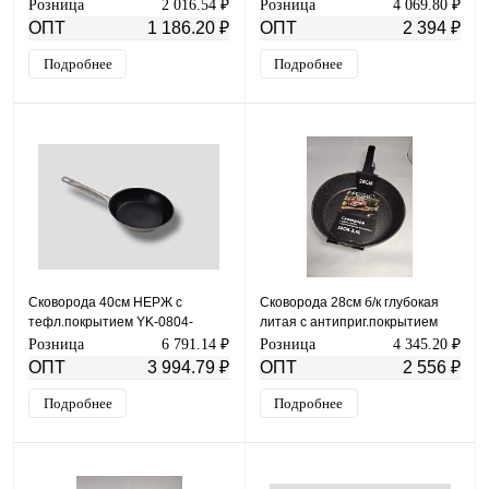
0718-137
арт.FE-JP3326
Розница
2 016.54 ₽
Розница
4 069.80 ₽
ОПТ
1 186.20 ₽
ОПТ
2 394 ₽
Подробнее
Подробнее
Сковорода 40см НЕРЖ с
Сковорода 28см б/к глубокая
тефл.покрытием YK-0804-
литая с антиприг.покрытием
50(40*5)
арт.FE-JP3328
Розница
6 791.14 ₽
Розница
4 345.20 ₽
ОПТ
3 994.79 ₽
ОПТ
2 556 ₽
Подробнее
Подробнее