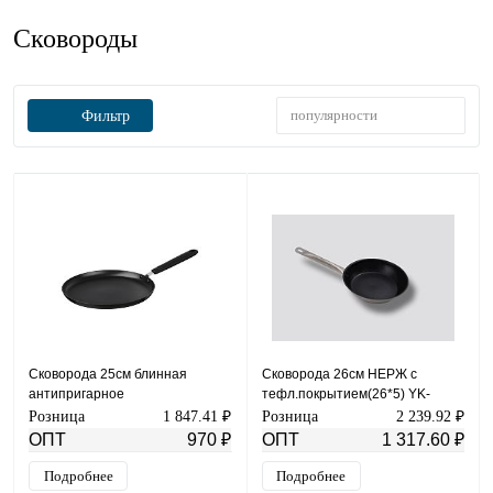
Сковороды
популярности
Фильтр
Сковорода 25см блинная
Сковорода 26см НЕРЖ с
антипригарное
тефл.покрытием(26*5) YK-
покрытие,индукция Код:4151
0718-137
Розница
1 847.41 ₽
Розница
2 239.92 ₽
ОПТ
970 ₽
ОПТ
1 317.60 ₽
Подробнее
Подробнее