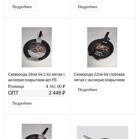
Подробнее
Подробнее
Сковорода 28см б/к 2,4л литая с
Сковорода 22см б/к глубокая
антиприг.покрытием арт.FE-
литая с антиприг.покрытием
3501-28
арт.FE-JP3322
Розница
4 161.60 ₽
Подробнее
ОПТ
2 448 ₽
Подробнее