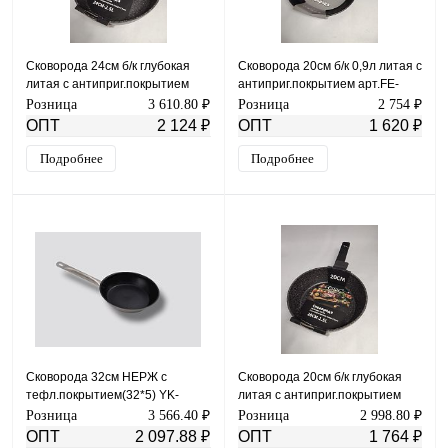
Сковорода 24см б/к глубокая
Сковорода 20см б/к 0,9л литая с
литая с антиприг.покрытием
антиприг.покрытием арт.FE-
арт.FE-JP3324
3501-20
Розница
3 610.80 ₽
Розница
2 754 ₽
ОПТ
2 124 ₽
ОПТ
1 620 ₽
Подробнее
Подробнее
Сковорода 32см НЕРЖ с
Сковорода 20см б/к глубокая
тефл.покрытием(32*5) YK-
литая с антиприг.покрытием
0718-137
арт.FE-JP3320
Розница
3 566.40 ₽
Розница
2 998.80 ₽
ОПТ
2 097.88 ₽
ОПТ
1 764 ₽