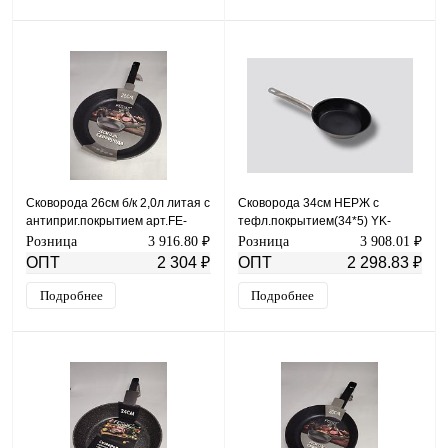
Сковорода 26см б/к 2,0л литая с
Сковорода 34см НЕРЖ с
антиприг.покрытием арт.FE-
тефл.покрытием(34*5) YK-
3501-26
0718-137
Розница
3 916.80 ₽
Розница
3 908.01 ₽
ОПТ
2 304 ₽
ОПТ
2 298.83 ₽
Подробнее
Подробнее