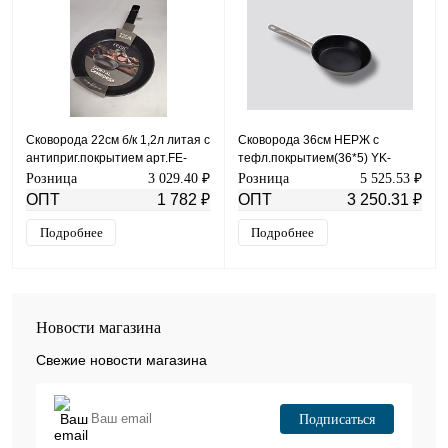
Сковорода 22см б/к 1,2л литая с
Сковорода 36см НЕРЖ с
антиприг.покрытием арт.FE-
тефл.покрытием(36*5) YK-
3501-22
0718-137
Розница
3 029.40 ₽
Розница
5 525.53 ₽
ОПТ
1 782 ₽
ОПТ
3 250.31 ₽
Подробнее
Подробнее
Новости магазина
Свежие новости магазина
Подписаться