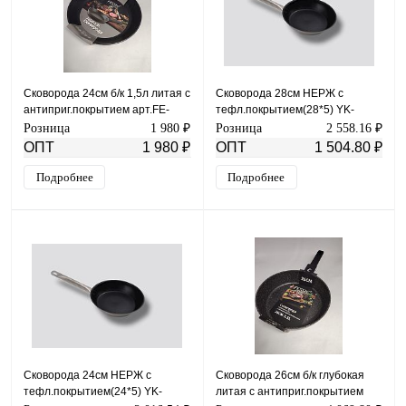
Сковорода 24см б/к 1,5л литая с
Сковорода 28см НЕРЖ с
антиприг.покрытием арт.FE-
тефл.покрытием(28*5) YK-
3501-24
0718-137
Розница
1 980 ₽
Розница
2 558.16 ₽
ОПТ
1 980 ₽
ОПТ
1 504.80 ₽
Подробнее
Подробнее
Сковорода 24см НЕРЖ с
Сковорода 26см б/к глубокая
тефл.покрытием(24*5) YK-
литая с антиприг.покрытием