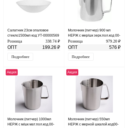
Салатник 23см опаловое
Молочник (питчер) 900 мл
стекло1500мл код УТ-00000569
НЕРЖ с мер/шк зерк.пол.код 00-
00003432
Розница
338.74 ₽
Розница
979.20 ₽
ОПТ
199.26 ₽
ОПТ
576 ₽
Подробнее
Подробнее
Акция
Акция
Молочник (питчер) 1000мл
Молочник (питчер) 550мл
НЕРЖ с м/шк мат.пол.код.00-
НЕРЖ с мерной шкалой.код00-