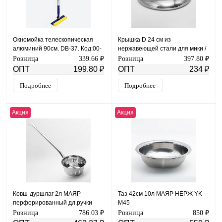
Окномойка телескопическая
Крышка D 24 см из
алюминий 90см. DB-37. Код:00-
нержавеющей стали для мики /
00004625
котла/сковороды с ручкой
Розница
339.66 ₽
Розница
397.80 ₽
пластик
ОПТ
199.80 ₽
ОПТ
234 ₽
Подробнее
Подробнее
Акция
Акция
Ковш-дуршлаг 2л МАЯР
Таз 42см 10л МАЯР НЕРЖ YK-
перфорированный дл.ручки
M45
82см ОБЩЕПИТ длинная ручка
Розница
786.03 ₽
Розница
850 ₽
82см YK-L-20