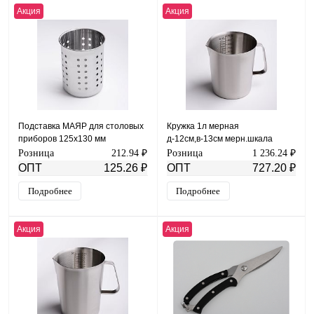
Акция
Акция
Подставка МАЯР для столовых
Кружка 1л мерная
приборов 125х130 мм
д-12см,в-13см мерн.шкала
перфорированная НЕРЖ YK-10
МАЯР НЕРЖ YK-М301-1000
Розница
212.94 ₽
Розница
1 236.24 ₽
ОПТ
125.26 ₽
ОПТ
727.20 ₽
Подробнее
Подробнее
Акция
Акция