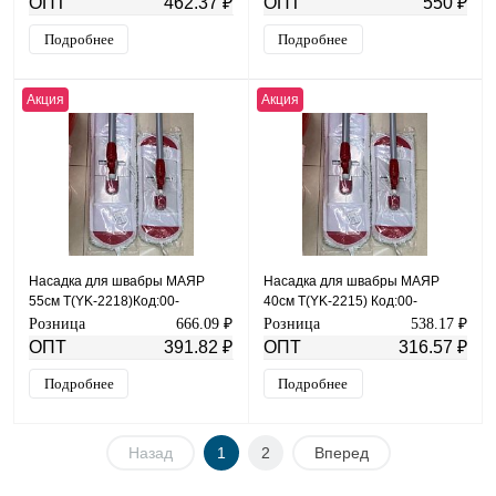
ОПТ
462.37 ₽
ОПТ
550 ₽
Подробнее
Подробнее
Акция
Акция
Насадка для швабры МАЯР
Насадка для швабры МАЯР
55см Т(YK-2218)Код:00-
40см Т(YK-2215) Код:00-
00004253
00004252
Розница
666.09 ₽
Розница
538.17 ₽
ОПТ
391.82 ₽
ОПТ
316.57 ₽
Подробнее
Подробнее
Назад
1
2
Вперед