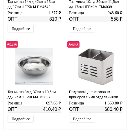
Таз-миска 14л.д-42см в-13см
Таз-миска 10л.д-39см в-11,5см
дд-17см НЕРЖ М-ЕМ4542
дд-17см НЕРЖ М-ЕМ4039
Розница
1 377 ₽
Розница
948.60 ₽
ОПТ
810 ₽
ОПТ
558 ₽
Подробнее
Подробнее
Акция
Акция
Таз-миска 8л.д-37см в-10,5см
Подставка для столовых
дд-17см НЕРЖ М-ЕМ3837
приборов с 2мя отделениями
16*9*13см 4028
Розница
697.68 ₽
Розница
1 360.80 ₽
ОПТ
410.40 ₽
ОПТ
680.40 ₽
Подробнее
Подробнее