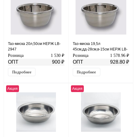
Таз-миска 20л,50см НЕРЖ LB-
Таз-миска 19,5л
2947
45см,дд-28см,в-15см НЕРЖ LB-
2946
Розница
1 530 ₽
Розница
1 578.96 ₽
ОПТ
900 ₽
ОПТ
928.80 ₽
Подробнее
Подробнее
Акция
Акция