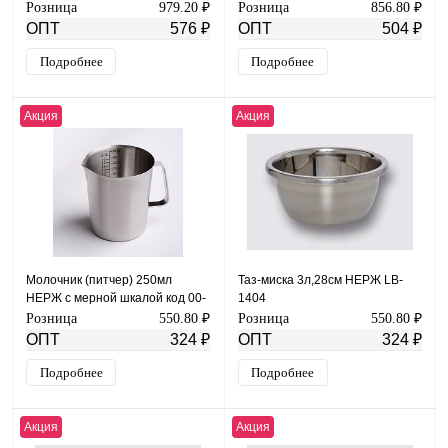
00003412
00003411
Розница
979.20 ₽
Розница
856.80 ₽
ОПТ
576 ₽
ОПТ
504 ₽
Подробнее
Подробнее
Акция
Акция
Молочник (питчер) 250мл
Таз-миска 3л,28см НЕРЖ LB-
НЕРЖ с мерной шкалой код 00-
1404
00003409
Розница
550.80 ₽
Розница
550.80 ₽
ОПТ
324 ₽
ОПТ
324 ₽
Подробнее
Подробнее
Акция
Акция