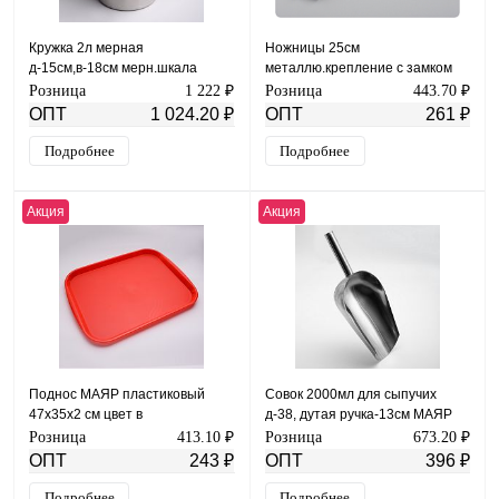
Кружка 2л мерная
Ножницы 25см
д-15см,в-18см мерн.шкала
металлю.крепление с замком
МАЯР НЕРЖ YK-М301-2000
YK-3
Розница
1 222 ₽
Розница
443.70 ₽
ОПТ
1 024.20 ₽
ОПТ
261 ₽
Подробнее
Подробнее
Акция
Акция
Поднос МАЯР пластиковый
Совок 2000мл для сыпучих
47х35х2 см цвет в
д-38, дутая ручка-13см МАЯР
ассортименте TP-И2511
НЕРЖ YK-15-16копия
Розница
413.10 ₽
Розница
673.20 ₽
ОПТ
243 ₽
ОПТ
396 ₽
Подробнее
Подробнее