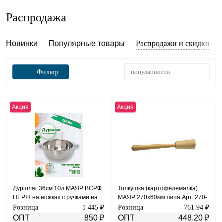
Распродажа
Новинки
Популярные товары
Распродажи и скидки
популярности
Фильтр
Акция
Акция
Дуршлаг 36см 10л МАЯР ВСРФ
Толкушка (картофелемялка)
НЕРЖ на ножках с ручками на
МАЯР 270х60мм липа Арт. 270-
клепках без спаек в-15,5смYK-
60
Розница
1 445 ₽
Розница
761.94 ₽
10(50)
ОПТ
850 ₽
ОПТ
448.20 ₽