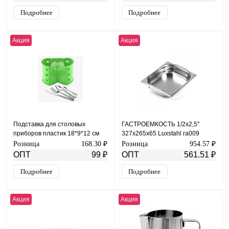
Подробнее
Подробнее
Акция
Акция
Подставка для столовых
ГАСТРОЕМКОСТЬ 1/2х2,5''
приборов пластик 18*9*12 см
327х265х65 Luxstahl га009
арт.631 код.00-00003277
Розница
168.30 ₽
Розница
954.57 ₽
ОПТ
99 ₽
ОПТ
561.51 ₽
Подробнее
Подробнее
Акция
Акция