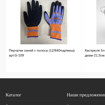
Перчатки синий с полоса (12/840пар/меш)
Кастрюля 5
арт.G-109
диам-21,5см
Каталог
Наши предложени