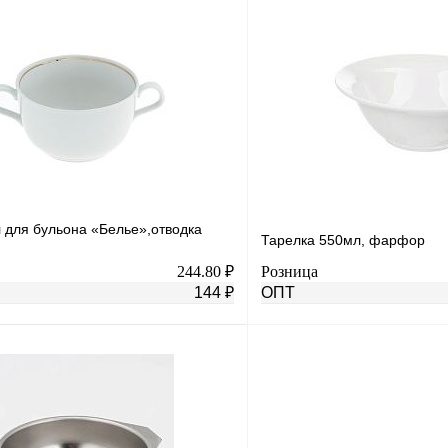
В корзину
лик
К сравнению
Купить в 1 клик
Под заказ
В избранное
н
 для бульона «Белье»,отводка
Тарелка 550мл, фарфор
244.80 ₽
Розница
144 ₽
ОПТ
В корзину
лик
К сравнению
Купить в 1 клик