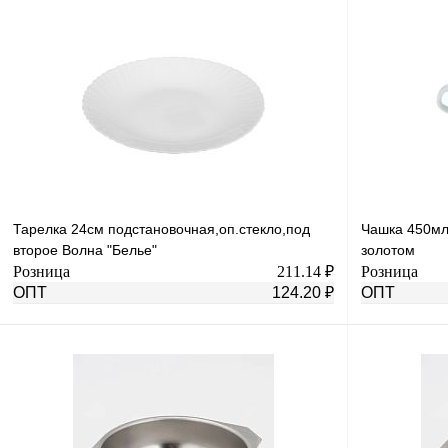
В корзину
Купить в 1 клик
К сравнению
Купить в 1 к
В избранное
В
В избранное
наличии
Тарелка 24см подстановочная,оп.стекло,под
Чашка 450мл
второе Волна "Белье"
золотом
Розница
211.14 ₽
Розница
ОПТ
124.20 ₽
ОПТ
В корзину
Купить в 1 клик
К сравнению
Купить в 1 к