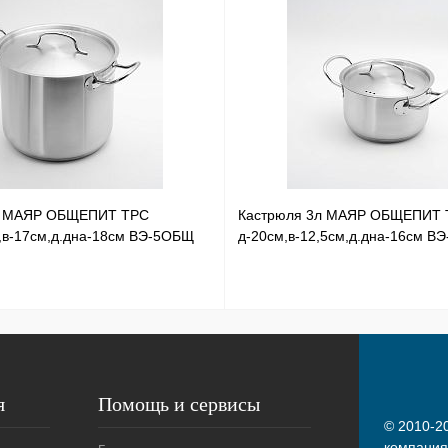
л МАЯР ОБЩЕПИТ ТРС
Кастрюля 3л МАЯР ОБЩЕПИТ 
,в-17см,д.дна-18см ВЭ-5ОБЩ
д-20см,в-12,5см,д.дна-16см В
я
Помощь и сервисы
© 2010-20
компания