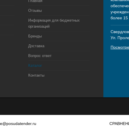
Главная
обеспече
Отзывы
учрежден
более 15
Информация для бюджетных
организаций
Свердловс
Бренды
Ул. Прол
Доставка
Посмотре
Вопрос ответ
Каталог
Контакты
le@posudatender.ru
СРАВНЕН