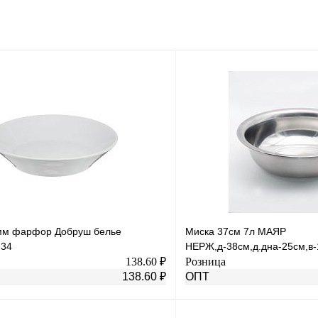
мм фарфор Добруш белье
Миска 37см 7л МАЯР
Ф34
НЕРЖ,д-38см,д.дна-25см,в-
138.60 ₽
Розница
138.60 ₽
ОПТ