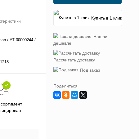
Купить в 1 клик
ктеристики
Нашли
вар / УТ-00000244 /
дешевле
Рассчитать доставку
1218
Под заказ
Поделиться
Подарки при заказе от 3000
П
ссортимент
рублей
фицирован