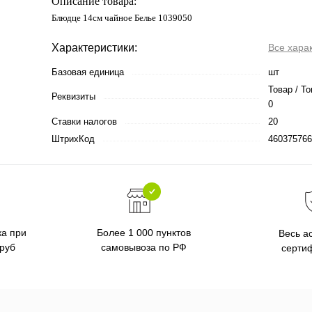
Описание товара:
Блюдце 14см чайное Белье 1039050
Характеристики:
Все хара
Базовая единица
шт
Товар / То
Реквизиты
0
Ставки налогов
20
ШтрихКод
460375766
ка при
Более 1 000 пунктов
Весь а
 руб
самовывоза по РФ
серти