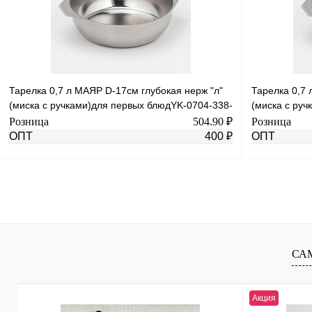
В избранное
Под заказ
В избранное
Тарелка 0,7 л МАЯР D-17см глубокая нерж "л"
Тарелка 0,7 
(миска с ручками)для первых блюдYK-0704-338-
(миска с руч
120
338-100
Розница
504.90 ₽
Розница
ОПТ
400 ₽
ОПТ
В корзину
Купить в 1 клик
К сравнению
Купить в 1 к
В избранное
В
В избранное
СА
наличии
Акция