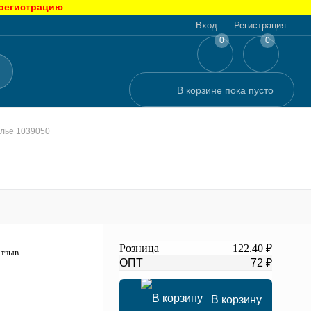
 регистрацию
Вход
Регистрация
0
0
В корзине
пока
пусто
лье 1039050
Розница
122.40 ₽
отзыв
ОПТ
72 ₽
В корзину