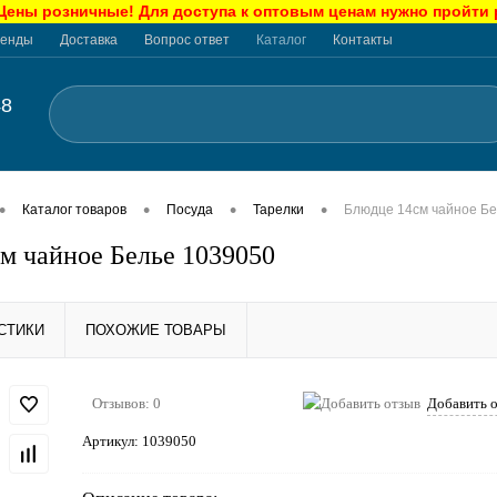
ны розничные! Для доступа к оптовым ценам нужно пройти
енды
Доставка
Вопрос ответ
Каталог
Контакты
48
•
•
•
•
Каталог товаров
Посуда
Тарелки
Блюдце 14см чайное Бе
м чайное Белье 1039050
СТИКИ
ПОХОЖИЕ ТОВАРЫ
Отзывов: 0
Добавить 
Артикул:
1039050