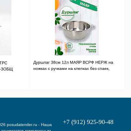
Дуршлаг 38см 12л МАЯР ВСРФ НЕРЖ на
ТРС
Т
ножках с ручками на клепках без спаек,
Э-3ОБЩ
Н
в-16смYK-10А
+7 (912) 925-90-48
26 posudatender.ru - Наша
 занимается комплексным