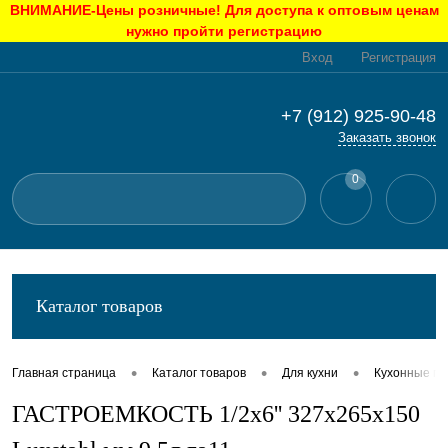
ВНИМАНИЕ-Цены розничные! Для доступа к оптовым ценам
нужно пройти регистрацию
Вход
Регистрация
+7 (912) 925-90-48
Заказать звонок
0
Каталог товаров
•
•
•
Главная страница
Каталог товаров
Для кухни
Кухонные п
ГАСТРОЕМКОСТЬ 1/2х6'' 327х265х150