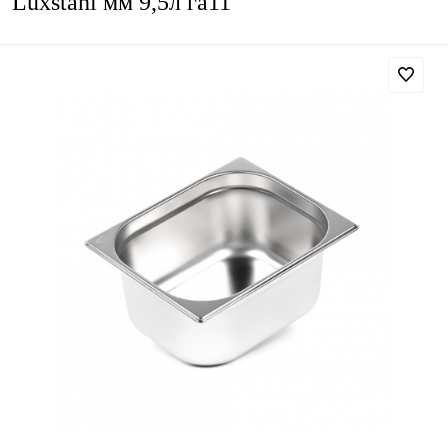
Luxstahl мм 9,5л га11